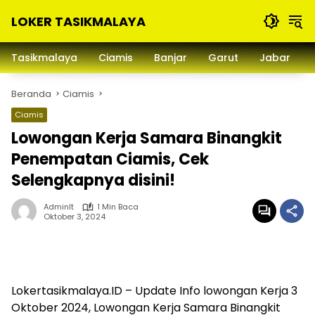
Langsung
LOKER TASIKMALAYA
ke
konten
Info
Lowongan
Tasikmalaya
Ciamis
Banjar
Garut
Jabar
Kerja
Tasikmalaya
Beranda
Ciamis
dan
Sekitarna
Ciamis
Lowongan Kerja Samara Binangkit
Penempatan Ciamis, Cek
Selengkapnya disini!
Adminlt
1 Min Baca
Oktober 3, 2024
Lokertasikmalaya.ID – Update Info lowongan Kerja 3
Oktober 2024, Lowongan Kerja Samara Binangkit