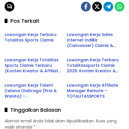
Pos Terkait
Ciamis
Banjar
Lowongan Kerja Terbaru
Lowongan Kerja Sales
Totalitas Sports Ciamis
Internet IndiBiz
(Canvasser) Ciamis &
Ciamis
Ciamis
Banjar Terbaru 2026
Lowongan Kerja Totalitas
Lowongan Kerja Terbaru
Sports Ciamis Terbaru
Totalitassports Ciamis
(Konten Kreator & Affiliate
2026: Konten Kreator &
Ciamis
Ciamis
Manager) 2026
Affiliate Manager
Lowongan Kerja Talent
Lowongan Kerja Affiliate
Celana Olahraga (Pria &
Manager Remote –
Wanita) –
TOTALITASSPORTS
TOTALITASSPORTS Ciamis
Tinggalkan Balasan
Alamat email Anda tidak akan dipublikasikan.
Ruas yang
wajib ditandai
*