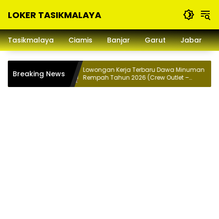
Langsung
LOKER TASIKMALAYA
ke
konten
Info
Lowongan
Tasikmalaya
Ciamis
Banjar
Garut
Jabar
Kerja
Tasikmalaya
dan
ha Hijab
Lowongan Kerja Terbaru Dawa Minuman
Breaking News
Sekitarna
Rempah Tahun 2026 (Crew Outlet –
Penempatan JABODETABEK)