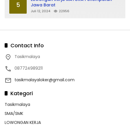
5
Jawa Barat
Juli 12, 2024
22956
Contact Info
Tasikmalaya
087724989211
tasikmalayaloker@gmail.com
Kategori
Tasikmalaya
SMA/SMK
LOWONGAN KERJA