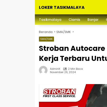
Langsung
LOKER TASIKMALAYA
ke
konten
Info
Lowongan
Tasikmalaya
Ciamis
Banjar
Kerja
Tasikmalaya
Beranda
SMA/SMK
dan
Sekitarna
SMA/SMK
Stroban Autocare 
Kerja Terbaru Unt
Adminlt
2 Min Baca
November 29, 2024