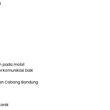
d
 pada mobil
rkomunikasi baik
ban Cabang Bandung
anik