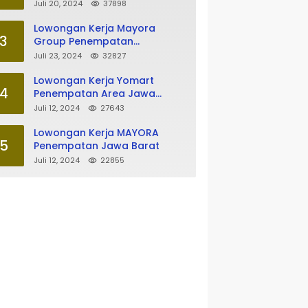
Tasikmalaya
Juli 20, 2024
37898
Lowongan Kerja Mayora
3
Group Penempatan
Tasikmalaya
Juli 23, 2024
32827
Lowongan Kerja Yomart
4
Penempatan Area Jawa
Barat
Juli 12, 2024
27643
Lowongan Kerja MAYORA
5
Penempatan Jawa Barat
Juli 12, 2024
22855