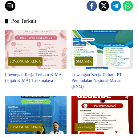
Pos Terkait
LOWONGAN KERJA
SMA/SMK
Lowongan Kerja Terbaru KIMA
Lowongan Kerja Terbaru PT
(Hijab KIMA) Tasikmalaya
Permodalan Nasional Madani
(PNM)
LOWONGAN KERJA
Tasikmalaya