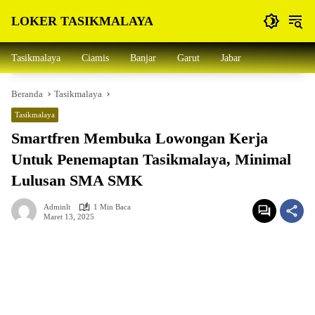
Langsung
LOKER TASIKMALAYA
ke
konten
Info
Lowongan
Tasikmalaya
Ciamis
Banjar
Garut
Jabar
Kerja
Tasikmalaya
Beranda
Tasikmalaya
dan
Sekitarna
Tasikmalaya
Smartfren Membuka Lowongan Kerja
Untuk Penemaptan Tasikmalaya, Minimal
Lulusan SMA SMK
Adminlt
1 Min Baca
Maret 13, 2025