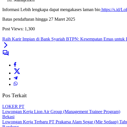
Informasi Lebih lengkapa dapat mengakases laman bio
https://s.id/L
Batas pendaftaran hingga 27 Maret 2025
Post Views:
1,300
Raih Karir Impian di Bank Syariah BTPN: Kesempatan Emas untuk
Pos Terkait
LOKER PT
Lowongan Kerja Lion Air Group (Management Trainee Program)
Bekasi
Lowongan Kerja Terbaru PT Prakarsa Alam Segar (Mie Sedaap) Tah
Bandung