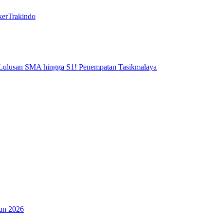
okerTrakindo
 Lulusan SMA hingga S1! Penempatan Tasikmalaya
un 2026