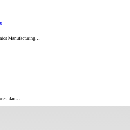
ru
onics Manufacturing…
presi dan…