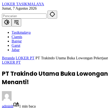
Langsung
LOKER TASIKMALAYA
ke
Info
Jumat, 7 Agustus 2026
konten
Lowongan
Kerja
Tasikmalaya
dan
Sekitarna
Tasikmalaya
Ciamis
Banjar
Garut
Jabar
Beranda
LOKER PT
PT Trakindo Utama Buka Lowongan Pekerjaan d
LOKER PT
PT Trakindo Utama Buka Lowongan P
Menanti!
adminlt
1 min baca