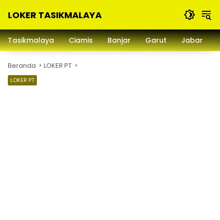
Langsung
LOKER TASIKMALAYA
ke
konten
Info
Lowongan
Tasikmalaya
Ciamis
Banjar
Garut
Jabar
Kerja
Tasikmalaya
Beranda
LOKER PT
dan
Sekitarna
LOKER PT