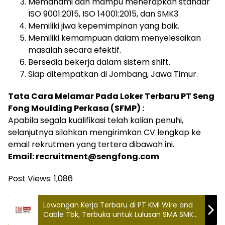
Memahami dan mampu menerapkan standar
ISO 9001:2015, ISO 14001:2015, dan SMK3.
Memiliki jiwa kepemimpinan yang baik.
Memiliki kemampuan dalam menyelesaikan
masalah secara efektif.
Bersedia bekerja dalam sistem shift.
Siap ditempatkan di Jombang, Jawa Timur.
Tata Cara Melamar Pada Loker Terbaru PT Seng
Fong Moulding Perkasa (SFMP) :
Apabila segala kualifikasi telah kalian penuhi,
selanjutnya silahkan mengirimkan CV lengkap ke
email rekrutmen yang tertera dibawah ini.
Email: recruitment@sengfong.com
Post Views:
1,086
Lowongan Kerja Terbaru di PT KMI Wire and
Cable Tbk, Terbuka untuk Lulusan SMA SMK
Sederajat