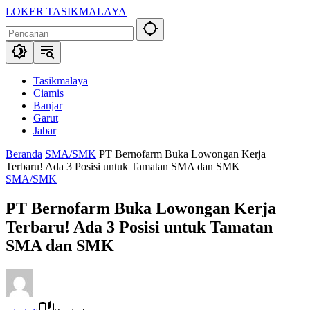
Langsung
LOKER TASIKMALAYA
ke
Info
konten
Lowongan
Kerja
Tasikmalaya
dan
Tasikmalaya
Sekitarna
Ciamis
Banjar
Garut
Jabar
Beranda
SMA/SMK
PT Bernofarm Buka Lowongan Kerja
Terbaru! Ada 3 Posisi untuk Tamatan SMA dan SMK
SMA/SMK
PT Bernofarm Buka Lowongan Kerja
Terbaru! Ada 3 Posisi untuk Tamatan
SMA dan SMK