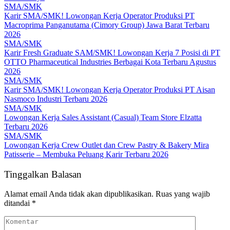
SMA/SMK
Karir SMA/SMK! Lowongan Kerja Operator Produksi PT
Macroprima Panganutama (Cimory Group) Jawa Barat Terbaru
2026
SMA/SMK
Karir Fresh Graduate SAM/SMK! Lowongan Kerja 7 Posisi di PT
OTTO Pharmaceutical Industries Berbagai Kota Terbaru Agustus
2026
SMA/SMK
Karir SMA/SMK! Lowongan Kerja Operator Produksi PT Aisan
Nasmoco Industri Terbaru 2026
SMA/SMK
Lowongan Kerja Sales Assistant (Casual) Team Store Elzatta
Terbaru 2026
SMA/SMK
Lowongan Kerja Crew Outlet dan Crew Pastry & Bakery Mira
Patisserie – Membuka Peluang Karir Terbaru 2026
Tinggalkan Balasan
Alamat email Anda tidak akan dipublikasikan.
Ruas yang wajib
ditandai
*