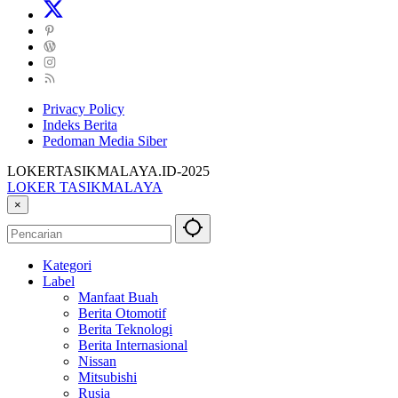
Privacy Policy
Indeks Berita
Pedoman Media Siber
LOKERTASIKMALAYA.ID-2025
LOKER TASIKMALAYA
Info
×
Lowongan
Kerja
Tasikmalaya
Kategori
dan
Label
Sekitarna
Manfaat Buah
Berita Otomotif
Berita Teknologi
Berita Internasional
Nissan
Mitsubishi
Rusia