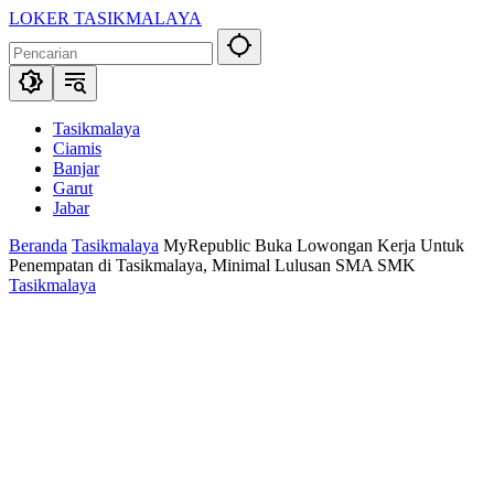
Langsung
LOKER TASIKMALAYA
ke
Info
konten
Lowongan
Kerja
Tasikmalaya
dan
Tasikmalaya
Sekitarna
Ciamis
Banjar
Garut
Jabar
Beranda
Tasikmalaya
MyRepublic Buka Lowongan Kerja Untuk
Penempatan di Tasikmalaya, Minimal Lulusan SMA SMK
Tasikmalaya