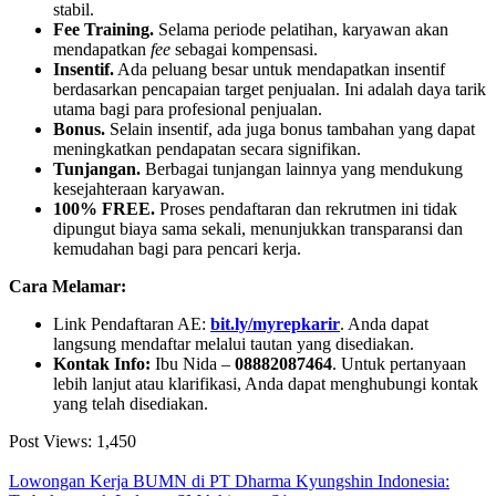
stabil.
Fee Training.
Selama periode pelatihan, karyawan akan
mendapatkan
fee
sebagai kompensasi.
Insentif.
Ada peluang besar untuk mendapatkan insentif
berdasarkan pencapaian target penjualan. Ini adalah daya tarik
utama bagi para profesional penjualan.
Bonus.
Selain insentif, ada juga bonus tambahan yang dapat
meningkatkan pendapatan secara signifikan.
Tunjangan.
Berbagai tunjangan lainnya yang mendukung
kesejahteraan karyawan.
100% FREE.
Proses pendaftaran dan rekrutmen ini tidak
dipungut biaya sama sekali, menunjukkan transparansi dan
kemudahan bagi para pencari kerja.
Cara Melamar:
Link Pendaftaran AE:
bit.ly/myrepkarir
. Anda dapat
langsung mendaftar melalui tautan yang disediakan.
Kontak Info:
Ibu Nida –
08882087464
. Untuk pertanyaan
lebih lanjut atau klarifikasi, Anda dapat menghubungi kontak
yang telah disediakan.
Post Views:
1,450
Lowongan Kerja BUMN di PT Dharma Kyungshin Indonesia: