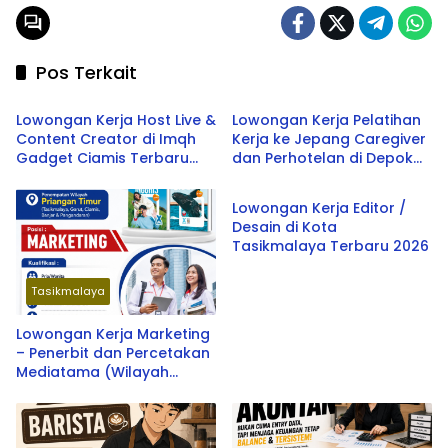
Pos Terkait
Tasikmalaya
Tasikmalaya
Lowongan Kerja Host Live &
Lowongan Kerja Pelatihan
Content Creator di Imqh
Kerja ke Jepang Caregiver
Gadget Ciamis Terbaru
dan Perhotelan di Depok
Tasikmalaya
2026
oleh Soken School & LPK
SOU Depok School
Lowongan Kerja Editor /
Desain di Kota
Tasikmalaya Terbaru 2026
Tasikmalaya
Lowongan Kerja Marketing
– Penerbit dan Percetakan
Mediatama (Wilayah
Priangan Timur) Terbaru
2026