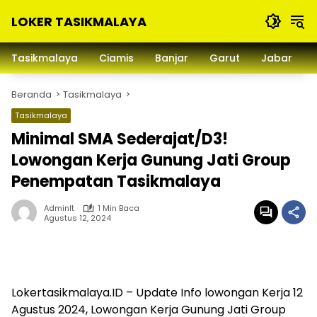
Langsung
LOKER TASIKMALAYA
ke
konten
Info
Lowongan
Tasikmalaya
Ciamis
Banjar
Garut
Jabar
Kerja
Tasikmalaya
Beranda
Tasikmalaya
dan
Sekitarna
Tasikmalaya
Minimal SMA Sederajat/D3!
Lowongan Kerja Gunung Jati Group
Penempatan Tasikmalaya
Adminlt
1 Min Baca
Agustus 12, 2024
Lokertasikmalaya.ID – Update Info lowongan Kerja 12
Agustus 2024, Lowongan Kerja Gunung Jati Group