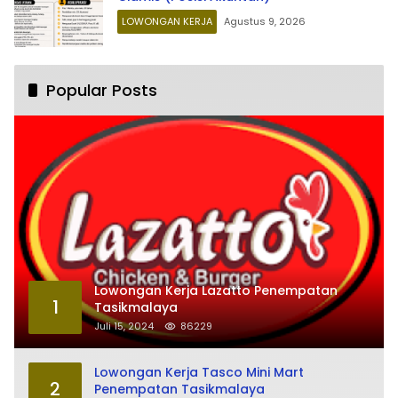
LOWONGAN KERJA
Agustus 9, 2026
Popular Posts
Lowongan Kerja Lazatto Penempatan
1
Tasikmalaya
Juli 15, 2024
86229
Lowongan Kerja Tasco Mini Mart
2
Penempatan Tasikmalaya