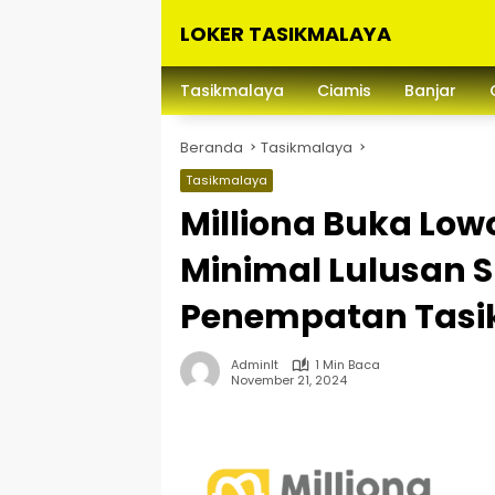
Langsung
LOKER TASIKMALAYA
ke
konten
Info
Lowongan
Tasikmalaya
Ciamis
Banjar
Kerja
Tasikmalaya
Beranda
Tasikmalaya
dan
Sekitarna
Tasikmalaya
Milliona Buka Low
Minimal Lulusan S
Penempatan Tas
Adminlt
1 Min Baca
November 21, 2024