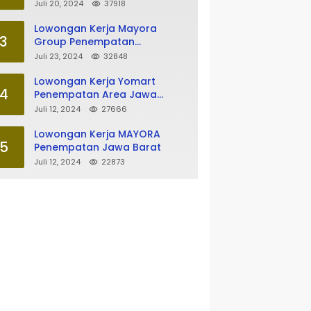
Tasikmalaya
Juli 20, 2024
37918
Lowongan Kerja Mayora
3
Group Penempatan
Tasikmalaya
Juli 23, 2024
32848
Lowongan Kerja Yomart
4
Penempatan Area Jawa
Barat
Juli 12, 2024
27666
Lowongan Kerja MAYORA
5
Penempatan Jawa Barat
Juli 12, 2024
22873