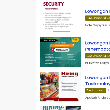
Lowongan K
LOWONGAN KERJ
Hotel Wijaya K
Lowongan K
Penempata
LOWONGAN KERJ
PT Bestari Kary
Lowongan K
Tasikmalay
Tasikmalaya
A
Apakah Anda sed