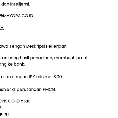
an intelijensi.
Q@MAYORA.CO.ID
25.
wa Tengah Deskripsi Pekerjaan:
an uang hasil penagihan, membuat jurnal
ng ke bank.
rusan dengan IPK minimal 3,00.
ashier di perusahaan FMCG.
NS.CO.ID atau
D
gung