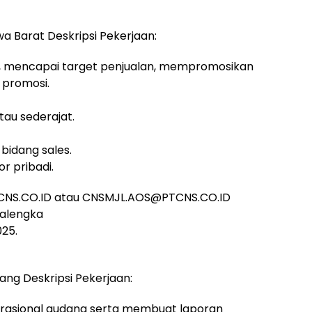
a Barat Deskripsi Pekerjaan:
t, mencapai target penjualan, mempromosikan
 promosi.
au sederajat.
 bidang sales.
r pribadi.
CNS.CO.ID atau CNSMJL.AOS@PTCNS.CO.ID
jalengka
025.
ang Deskripsi Pekerjaan:
rasional gudang serta membuat laporan