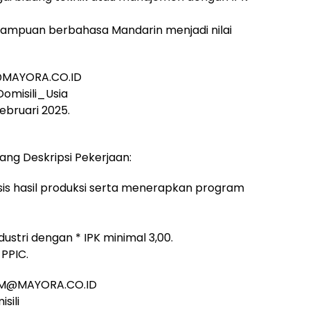
mampuan berbahasa Mandarin menjadi nilai
N@MAYORA.CO.ID
omisili_Usia
Februari 2025.
ang Deskripsi Pekerjaan:
s hasil produksi serta menerapkan program
dustri dengan * IPK minimal 3,00.
PPIC.
HAM@MAYORA.CO.ID
sili