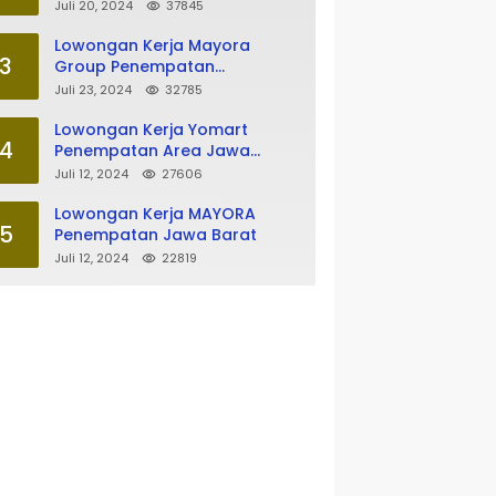
Tasikmalaya
Juli 20, 2024
37845
Lowongan Kerja Mayora
3
Group Penempatan
Tasikmalaya
Juli 23, 2024
32785
Lowongan Kerja Yomart
4
Penempatan Area Jawa
Barat
Juli 12, 2024
27606
Lowongan Kerja MAYORA
5
Penempatan Jawa Barat
Juli 12, 2024
22819