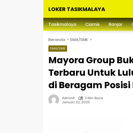
Langsung
LOKER TASIKMALAYA
ke
konten
Info
Lowongan
Tasikmalaya
Ciamis
Banjar
Kerja
Tasikmalaya
Beranda
SMA/SMK
dan
Sekitarna
SMA/SMK
Mayora Group Buk
Terbaru Untuk Lu
di Beragam Posisi
Adminlt
3 Min Baca
Januari 22, 2025