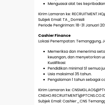
Menguasai alat tes kepribadian d
Kirim Lamaran ke: RECRUITMENT.H
Subjek Email: TA_Domisili
Periode Pengiriman: 18-31 Januari 20
Cashier Finance
Lokasi Penempatan: Temanggung, Ja
Memeriksa dan menerima setor
keuangan, dan menyetorkan ua
Kualifikasi:
Pendidikan minimal S1 semua ju
Usia maksimal 35 tahun.
Pengalaman 1 tahun sebagai c
Kirim Lamaran ke: CNSMGL.AOS@PTC
CNSHO.RECRUITMENT1@PTCNS.CO.I
Subjek Email: Cashier_CNS Temang