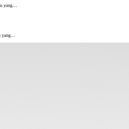
mu yang…
u yang…