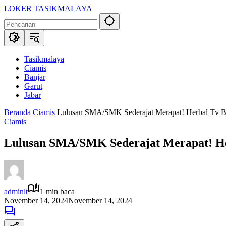
Langsung
LOKER TASIKMALAYA
ke
Info
konten
Lowongan
Kerja
Tasikmalaya
dan
Tasikmalaya
Sekitarna
Ciamis
Banjar
Garut
Jabar
Beranda
Ciamis
Lulusan SMA/SMK Sederajat Merapat! Herbal Tv 
Ciamis
Lulusan SMA/SMK Sederajat Merapat! H
adminlt
1 min baca
November 14, 2024
November 14, 2024