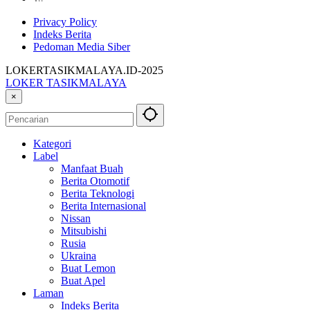
Privacy Policy
Indeks Berita
Pedoman Media Siber
LOKERTASIKMALAYA.ID-2025
LOKER TASIKMALAYA
Info
×
Lowongan
Kerja
Tasikmalaya
Kategori
dan
Label
Sekitarna
Manfaat Buah
Berita Otomotif
Berita Teknologi
Berita Internasional
Nissan
Mitsubishi
Rusia
Ukraina
Buat Lemon
Buat Apel
Laman
Indeks Berita