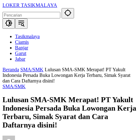
Langsung
LOKER TASIKMALAYA
ke
Info
konten
Lowongan
Kerja
Tasikmalaya
dan
Tasikmalaya
Sekitarna
Ciamis
Banjar
Garut
Jabar
Beranda
SMA/SMK
Lulusan SMA-SMK Merapat! PT Yakult
Indonesia Persada Buka Lowongan Kerja Terbaru, Simak Syarat
dan Cara Daftarnya disini!
SMA/SMK
Lulusan SMA-SMK Merapat! PT Yakult
Indonesia Persada Buka Lowongan Kerja
Terbaru, Simak Syarat dan Cara
Daftarnya disini!