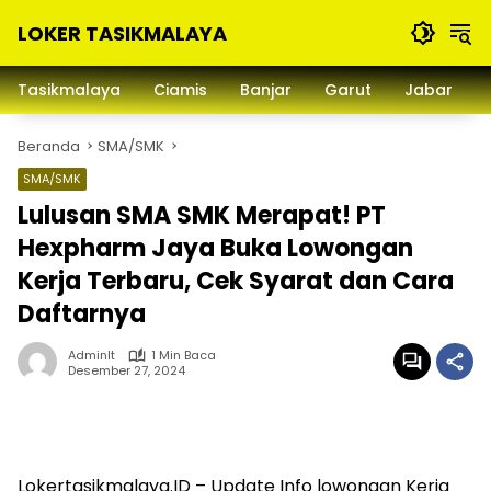
Langsung
LOKER TASIKMALAYA
ke
konten
Info
Lowongan
Tasikmalaya
Ciamis
Banjar
Garut
Jabar
Kerja
Tasikmalaya
Beranda
SMA/SMK
dan
Sekitarna
SMA/SMK
Lulusan SMA SMK Merapat! PT
Hexpharm Jaya Buka Lowongan
Kerja Terbaru, Cek Syarat dan Cara
Daftarnya
Adminlt
1 Min Baca
Desember 27, 2024
Lokertasikmalaya.ID – Update Info lowongan Kerja