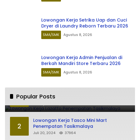
Lowongan Kerja Setrika Uap dan Cuci
Dryer di Laundry Reborn Terbaru 2026
SMA/SMK
Agustus 8, 2026
Lowongan Kerja Admin Penjualan di
Berkah Mandiri Store Terbaru 2026
SMA/SMK
Agustus 8, 2026
Lowongan Kerja Lazatto Penempatan
Popular Posts
1
Tasikmalaya
Juli 15, 2024
86180
Lowongan Kerja Tasco Mini Mart
2
Penempatan Tasikmalaya
Juli 20, 2024
37964