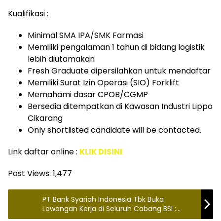
Kualifikasi :
Minimal SMA IPA/SMK Farmasi
Memiliki pengalaman 1 tahun di bidang logistik
lebih diutamakan
Fresh Graduate dipersilahkan untuk mendaftar
Memiliki Surat Izin Operasi (SIO) Forklift
Memahami dasar CPOB/CGMP
Bersedia ditempatkan di Kawasan Industri Lippo
Cikarang
Only shortlisted candidate will be contacted.
Link daftar online :
KLIK DISINI
Post Views:
1,477
PT Bank Syariah Indonesia Tbk Buka
Lowongan Kerja di Seluruh Cabang BSI :
Minimal SMA/SMK- D1-S1