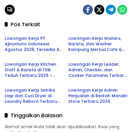
Pos Terkait
SMA/SMK
SMA/SMK
Lowongan Kerja PT
Lowongan Kerja Waiters,
Ajinomoto Indonesia
Barista, dan Washer
Agustus 2026, Tersedia 4
Kampung Mertua Cafe &
SMA/SMK
SMA/SMK
Posisi untuk Lulusan SMK
Resto Terbaru 2026
hingga S1
Lowongan Kerja Kitchen
Lowongan Kerja Leader,
Staff & Barista di Titik
Admin, Checker, dan
Teduh Terbaru 2026 –
Cooker Parumanis Terbaru
SMA/SMK
SMA/SMK
Peluang Karier di Industri
2026
Kuliner dan Coffee Shop
Lowongan Kerja Setrika
Lowongan Kerja Admin
Uap dan Cuci Dryer di
Penjualan di Berkah Mandiri
Laundry Reborn Terbaru
Store Terbaru 2026
2026
Tinggalkan Balasan
Alamat email Anda tidak akan dipublikasikan.
Ruas yang