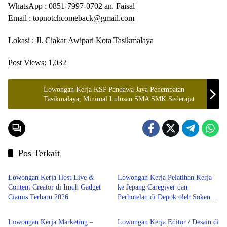
WhatsApp : 0851-7997-0702 an. Faisal
Email : topnotchcomeback@gmail.com
Lokasi : Jl. Ciakar Awipari Kota Tasikmalaya
Post Views:
1,032
Lowongan Kerja KSP Pandawa Jaya Penempatan
Tasikmalaya, Minimal Lulusan SMA SMK Sederajat
Pos Terkait
Tasikmalaya
Tasikmalaya
Lowongan Kerja Host Live &
Lowongan Kerja Pelatihan Kerja
Content Creator di Imqh Gadget
ke Jepang Caregiver dan
Ciamis Terbaru 2026
Perhotelan di Depok oleh Soken
Tasikmalaya
Tasikmalaya
School & LPK SOU Depok
School
Lowongan Kerja Marketing –
Lowongan Kerja Editor / Desain di