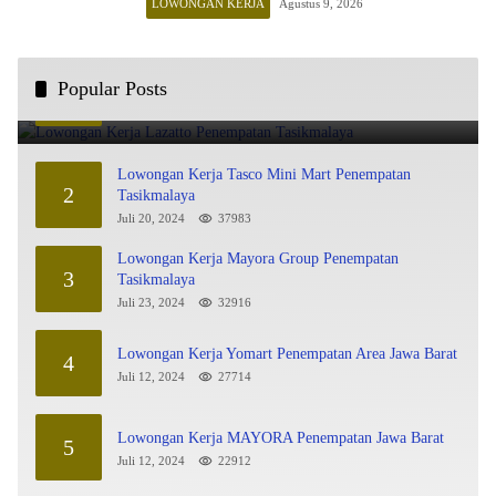
LOWONGAN KERJA
Agustus 9, 2026
Lowongan Kerja Lazatto Penempatan Tasikmalaya
Popular Posts
1
Juli 15, 2024
86229
Lowongan Kerja Tasco Mini Mart Penempatan
2
Tasikmalaya
Juli 20, 2024
37983
Lowongan Kerja Mayora Group Penempatan
3
Tasikmalaya
Juli 23, 2024
32916
Lowongan Kerja Yomart Penempatan Area Jawa Barat
4
Juli 12, 2024
27714
Lowongan Kerja MAYORA Penempatan Jawa Barat
5
Juli 12, 2024
22912