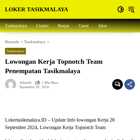
Langsung
LOKER TASIKMALAYA
ke
konten
Info
Lowongan
Tasikmalaya
Ciamis
Banjar
Garut
Jabar
Kerja
Tasikmalaya
Beranda
Tasikmalaya
dan
Sekitarna
Tasikmalaya
Lowongan Kerja Topnotch Team
Penempatan Tasikmalaya
Adminlt
1 Min Baca
September 28, 2024
Lokertasikmalaya.ID – Update Info lowongan Kerja 28
September 2024, Lowongan Kerja Topnotch Team