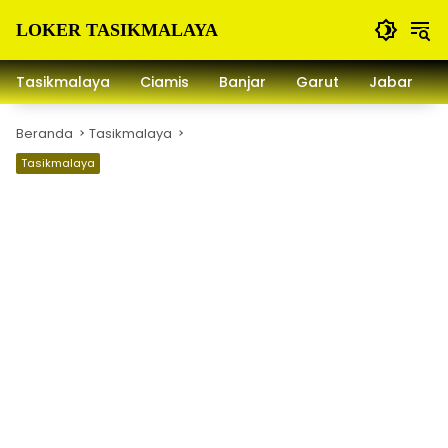
Langsung
ke
LOKER TASIKMALAYA
konten
Info
Lowongan
Tasikmalaya
Ciamis
Banjar
Garut
Jabar
Kerja
Tasikmalaya
Beranda
Tasikmalaya
dan
Sekitarna
Tasikmalaya