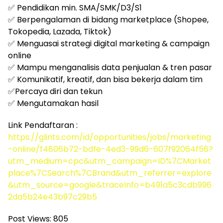
✅ Pendidikan min. SMA/SMK/D3/S1
✅ Berpengalaman di bidang marketplace (Shopee,
Tokopedia, Lazada, Tiktok)
✅ Menguasai strategi digital marketing & campaign
online
✅ Mampu menganalisis data penjualan & tren pasar
✅ Komunikatif, kreatif, dan bisa bekerja dalam tim
✅Percaya diri dan tekun
✅ Mengutamakan hasil
Link Pendaftaran :
https://glints.com/id/opportunities/jobs/marketing
-online/f4806b72-bdfe-4ed3-99d6-607f92064f56?
utm_medium=cpc&utm_campaign=ID%7CMarket
place%7CSearch%7CBrand&utm_referrer=explore
&utm_source=google&traceInfo=b491a5c3cdb996
2da5b24e43b97c29b5
Post Views:
805