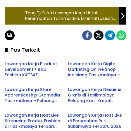
Tong Tji Buka Lowongan Kerja Untuk
Penempatan Tasikmalaya, Minimal Lulusan
SMA SMK atau Diploma
Pos Terkait
Tasikmalaya
Tasikmalaya
Lowongan Kerja Product
Lowongan Kerja Digital
Development / R&D
Marketing Online Shop
Fashion KATSAE
Indihiang Tasikmalaya –
Tasikmalaya
Tasikmalaya
Tasikmalaya – Peluang
Peluang Karir Terbaru 2026
Karir Terbaru 2026
Lowongan Kerja Store
Lowongan Kerja Desainer
Apprenticeship Gramedia
Grafis di Tasikmalaya –
Tasikmalaya – Peluang
Peluang Karir Kreatif
Tasikmalaya
Tasikmalaya
Karir Terbaru 2026
Terbaru 2026
Lowongan Kerja Host Live
Lowongan Kerja Host Live
Streaming Produk Fashion
di Perumahan Puri
di Tasikmalaya Terbaru
Sukamulya Terbaru 2026