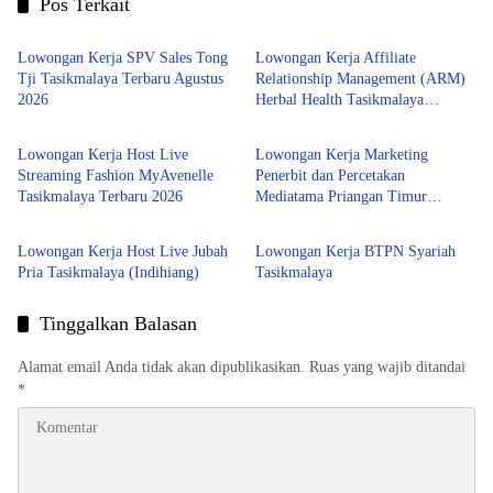
Pos Terkait
Tasikmalaya
Tasikmalaya
Lowongan Kerja SPV Sales Tong
Lowongan Kerja Affiliate
Tji Tasikmalaya Terbaru Agustus
Relationship Management (ARM)
2026
Herbal Health Tasikmalaya
Tasikmalaya
Tasikmalaya
Terbaru 2026
Lowongan Kerja Host Live
Lowongan Kerja Marketing
Streaming Fashion MyAvenelle
Penerbit dan Percetakan
Tasikmalaya Terbaru 2026
Mediatama Priangan Timur
LOWONGAN KERJA
BANK
Terbaru 2026
Lowongan Kerja Host Live Jubah
Lowongan Kerja BTPN Syariah
Pria Tasikmalaya (Indihiang)
Tasikmalaya
Tinggalkan Balasan
Alamat email Anda tidak akan dipublikasikan.
Ruas yang wajib ditandai
*