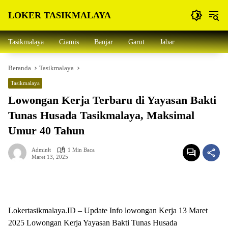
Langsung
LOKER TASIKMALAYA
ke
konten
Info
Lowongan
Tasikmalaya
Ciamis
Banjar
Garut
Jabar
Kerja
Tasikmalaya
Beranda
Tasikmalaya
dan
Sekitarna
Tasikmalaya
Lowongan Kerja Terbaru di Yayasan Bakti
Tunas Husada Tasikmalaya, Maksimal
Umur 40 Tahun
Adminlt
1 Min Baca
Maret 13, 2025
Lokertasikmalaya.ID – Update Info lowongan Kerja 13 Maret
2025 Lowongan Kerja Yayasan Bakti Tunas Husada