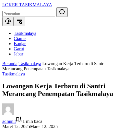
Langsung
LOKER TASIKMALAYA
ke
Info
konten
Lowongan
Kerja
Tasikmalaya
dan
Tasikmalaya
Sekitarna
Ciamis
Banjar
Garut
Jabar
Beranda
Tasikmalaya
Lowongan Kerja Terbaru di Santri
Merancang Penempatan Tasikmalaya
Tasikmalaya
Lowongan Kerja Terbaru di Santri
Merancang Penempatan Tasikmalaya
adminlt
1 min baca
Maret 12, 2025
Maret 12, 2025