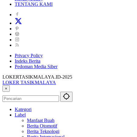
TENTANG KAMI
Privacy Policy
Indeks Berita
Pedoman Media Siber
LOKERTASIKMALAYA.ID-2025
LOKER TASIKMALAYA
Info
×
Lowongan
Kerja
Tasikmalaya
Kategori
dan
Label
Sekitarna
Manfaat Buah
Berita Otomotif
Berita Teknologi
Berita Internasional