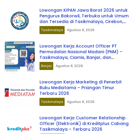
Lowongan KIPAN Jawa Barat 2026 untuk
Pengurus Bakorwil, Terbuka untuk Umum
dan Tersedia di Tasikmalaya, Cirebon,
Bandung, Bekasi, hingga Bogor
Tasikmalaya
Agustus 8, 2026
Lowongan Kerja Account Officer PT
Permodalan Nasional Madani (PNM) –
Tasikmalaya, Ciamis, Banjar, dan
Pangandaran Terbaru 2026
Banjar
Agustus 8, 2026
Lowongan Kerja Marketing di Penerbit
Buku Mediatama – Priangan Timur
Terbaru 2026
Tasikmalaya
Agustus 8, 2026
Lowongan Kerja Customer Relationship
Officer (Elektronik) di Kreditplus Cabang
Tasikmalaya – Terbaru 2026