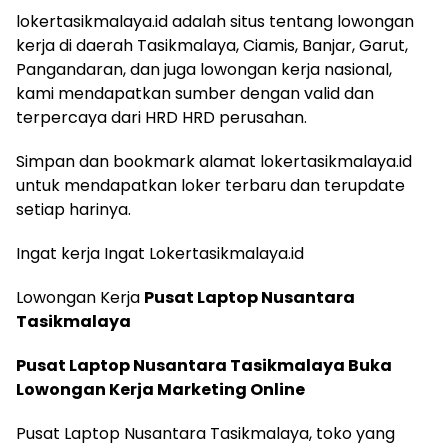
lokertasikmalaya.id adalah situs tentang lowongan
kerja di daerah Tasikmalaya, Ciamis, Banjar, Garut,
Pangandaran, dan juga lowongan kerja nasional,
kami mendapatkan sumber dengan valid dan
terpercaya dari HRD HRD perusahan.
Simpan dan bookmark alamat lokertasikmalaya.id
untuk mendapatkan loker terbaru dan terupdate
setiap harinya.
Ingat kerja Ingat Lokertasikmalaya.id
Lowongan Kerja
Pusat Laptop Nusantara
Tasikmalaya
Pusat Laptop Nusantara Tasikmalaya Buka
Lowongan Kerja Marketing Online
Pusat Laptop Nusantara Tasikmalaya, toko yang