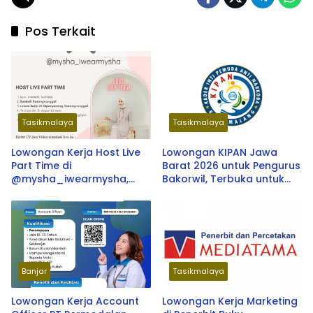
Pos Terkait
Tasikmalaya
Tasikmalaya
Lowongan Kerja Host Live
Lowongan KIPAN Jawa
Part Time di
Barat 2026 untuk Pengurus
@mysha_iwearmysha,
Bakorwil, Terbuka untuk
Tasikmalaya 2026
Umum dan Tersedia di
Tasikmalaya, Cirebon,
Bandung, Bekasi, hingga
Bogor
Banjar
Tasikmalaya
Lowongan Kerja Account
Lowongan Kerja Marketing