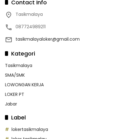
Contact Info
Tasikmalaya
087724989211
tasikmalayaloker@gmail.com
Kategori
Tasikmalaya
SMA/SMK
LOWONGAN KERJA
LOKER PT
Jabar
Label
lokertasikmalaya
loker tasikmalay