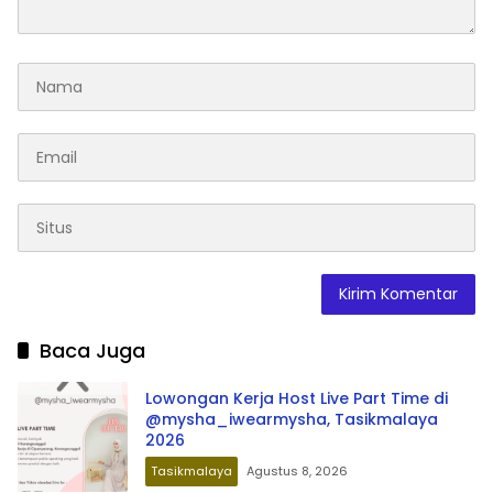
Baca Juga
Lowongan Kerja Host Live Part Time di
@mysha_iwearmysha, Tasikmalaya
2026
Tasikmalaya
Agustus 8, 2026