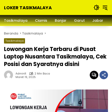
Langsung
LOKER TASIKMALAYA
ke
konten
Info
Lowongan
Tasikmalaya
Ciamis
Banjar
Garut
Jabar
Kerja
Tasikmalaya
Beranda
Tasikmalaya
dan
Sekitarna
Tasikmalaya
Lowongan Kerja Terbaru di Pusat
Laptop Nusantara Tasikmalaya, Cek
Posisi dan Syaratnya disini
Adminlt
2 Min Baca
Maret 19, 2025