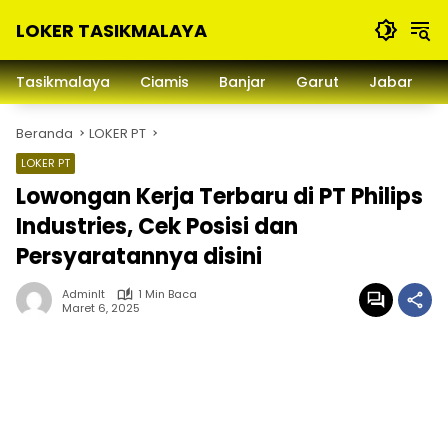
Langsung
LOKER TASIKMALAYA
ke
konten
Info
Lowongan
Tasikmalaya
Ciamis
Banjar
Garut
Jabar
Kerja
Tasikmalaya
Beranda
LOKER PT
dan
Sekitarna
LOKER PT
Lowongan Kerja Terbaru di PT Philips
Industries, Cek Posisi dan
Persyaratannya disini
Adminlt
1 Min Baca
Maret 6, 2025