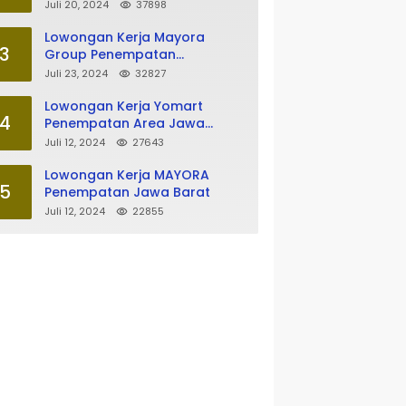
Tasikmalaya
Juli 20, 2024
37898
Lowongan Kerja Mayora
3
Group Penempatan
Tasikmalaya
Juli 23, 2024
32827
Lowongan Kerja Yomart
4
Penempatan Area Jawa
Barat
Juli 12, 2024
27643
Lowongan Kerja MAYORA
5
Penempatan Jawa Barat
Juli 12, 2024
22855