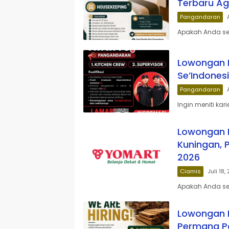
Terbaru Ag
Pangandaran
Apakah Anda sed
Lowongan K
Se’Indones
Pangandaran
Ingin meniti kar
Lowongan K
Kuningan, 
2026
Ciamis
Juli 18,
Apakah Anda sed
Lowongan K
Permana P