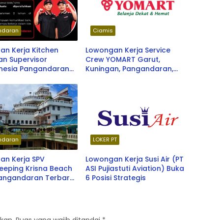
ndaran
Ciamis
an Kerja Kitchen
Lowongan Kerja Service
an Supervisor
Crew YOMART Garut,
onesia Pangandaran
Kuningan, Pangandaran,
u 2026
Cirebon, Ciamis Terbaru
2026
ndaran
LOKER PT
an Kerja SPV
Lowongan Kerja Susi Air (PT
eeping Krisna Beach
ASI Pujiastuti Aviation) Buka
Pangandaran Terbaru
6 Posisi Strategis