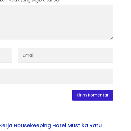
kan.
Ruas yang wajib ditandai
*
erja Housekeeping Hotel Mustika Ratu