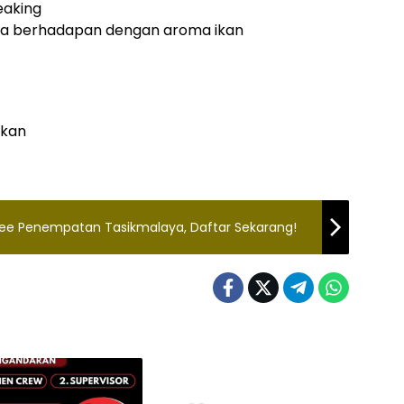
eaking
jika berhadapan dengan aroma ikan
akan
pee Penempatan Tasikmalaya, Daftar Sekarang!