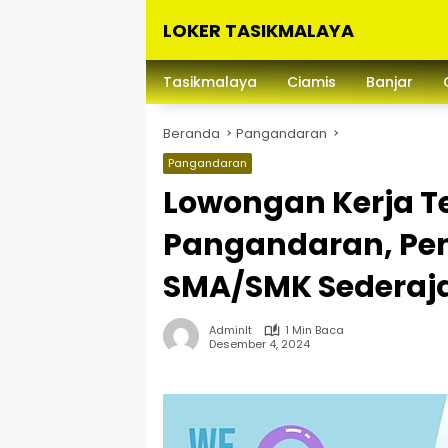
Langsung
LOKER TASIKMALAYA
ke
konten
Info
Lowongan
Tasikmalaya
Ciamis
Banjar
Kerja
Tasikmalaya
Beranda
Pangandaran
dan
Sekitarna
Pangandaran
Lowongan Kerja Te
Pangandaran, Pen
SMA/SMK Sederaj
Adminlt
1 Min Baca
Desember 4, 2024