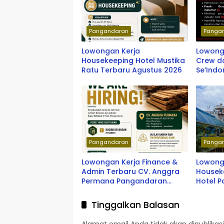
Pangandaran
Panga
Lowongan Kerja
Lowong
Housekeeping Hotel Mustika
Crew d
Ratu Terbaru Agustus 2026
Se’Ind
Terbar
Pangandaran
Panga
Lowongan Kerja Finance &
Lowong
Admin Terbaru CV. Anggra
Housek
Permana Pangandaran
Hotel 
Terbaru 2026
2026
Tinggalkan Balasan