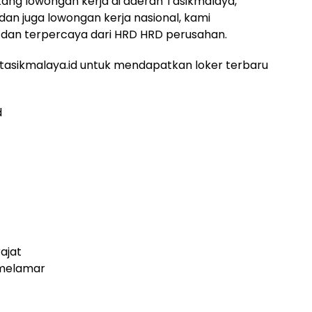
ntang lowongan kerja di daerah Tasikmalaya,
 dan juga lowongan kerja nasional, kami
dan terpercaya dari HRD HRD perusahan.
asikmalaya.id untuk mendapatkan loker terbaru
d
ajat
 melamar
f