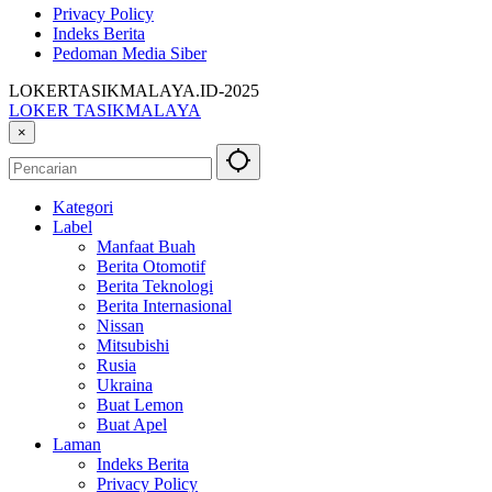
Privacy Policy
Indeks Berita
Pedoman Media Siber
LOKERTASIKMALAYA.ID-2025
LOKER TASIKMALAYA
Info
×
Lowongan
Kerja
Tasikmalaya
Kategori
dan
Label
Sekitarna
Manfaat Buah
Berita Otomotif
Berita Teknologi
Berita Internasional
Nissan
Mitsubishi
Rusia
Ukraina
Buat Lemon
Buat Apel
Laman
Indeks Berita
Privacy Policy