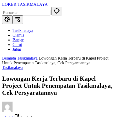
Langsung
LOKER TASIKMALAYA
ke
Info
konten
Lowongan
Kerja
Tasikmalaya
dan
Tasikmalaya
Sekitarna
Ciamis
Banjar
Garut
Jabar
Beranda
Tasikmalaya
Lowongan Kerja Terbaru di Kapel Project
Untuk Penempatan Tasikmalaya, Cek Persyaratannya
Tasikmalaya
Lowongan Kerja Terbaru di Kapel
Project Untuk Penempatan Tasikmalaya,
Cek Persyaratannya