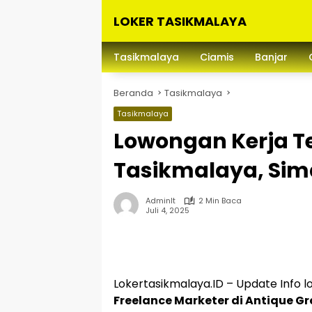
Langsung
LOKER TASIKMALAYA
ke
konten
Info
Lowongan
Tasikmalaya
Ciamis
Banjar
Kerja
Tasikmalaya
Beranda
Tasikmalaya
dan
Sekitarna
Tasikmalaya
Lowongan Kerja Te
Tasikmalaya, Sim
Adminlt
2 Min Baca
Juli 4, 2025
Lokertasikmalaya.ID – Update Info l
Freelance Marketer di Antique G