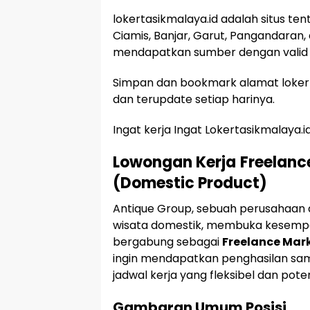
lokertasikmalaya.id adalah situs te
Ciamis, Banjar, Garut, Pangandaran,
mendapatkan sumber dengan valid 
Simpan dan bookmark alamat lokert
dan terupdate setiap harinya.
Ingat kerja Ingat Lokertasikmalaya.i
Lowongan Kerja
Freelanc
(Domestic Product)
Antique Group, sebuah perusahaan d
wisata domestik, membuka kesempa
bergabung sebagai
Freelance Mar
ingin mendapatkan penghasilan samb
jadwal kerja yang fleksibel dan pote
Gambaran Umum Posisi