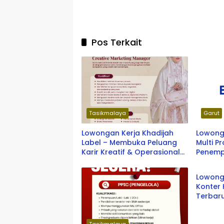
Pos Terkait
Tasikmalaya
Garut
Lowongan Kerja Khadijah
Lowonga
Label – Membuka Peluang
Multi P
Karir Kreatif & Operasional
Penemp
Tasikm
Terbaru 2026
Garut
Lowonga
Konter 
Terbar