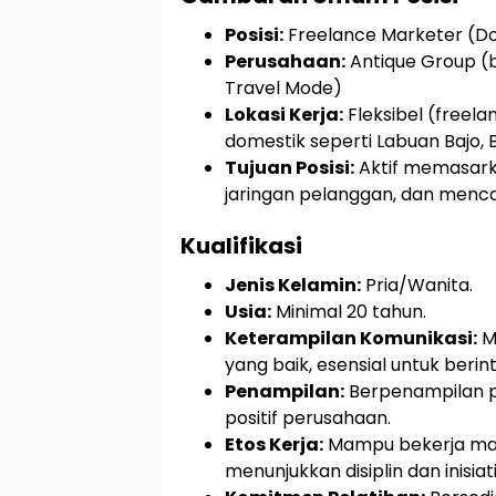
Posisi:
Freelance Marketer (D
Perusahaan:
Antique Group (
Travel Mode)
Lokasi Kerja:
Fleksibel (freel
domestik seperti Labuan Bajo, B
Tujuan Posisi:
Aktif memasark
jaringan pelanggan, dan menca
Kualifikasi
Jenis Kelamin:
Pria/Wanita.
Usia:
Minimal 20 tahun.
Keterampilan Komunikasi:
M
yang baik, esensial untuk beri
Penampilan:
Berpenampilan p
positif perusahaan.
Etos Kerja:
Mampu bekerja mand
menunjukkan disiplin dan inisiati