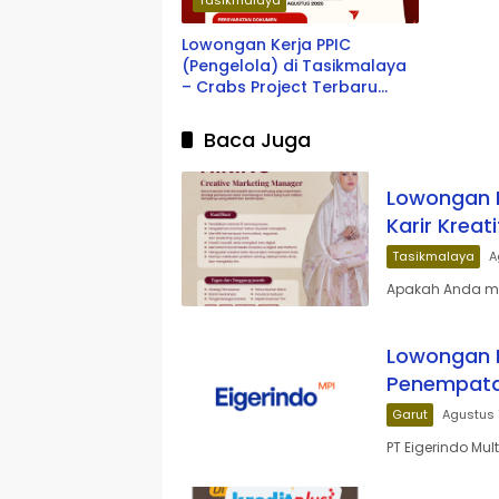
Tasikmalaya
Lowongan Kerja PPIC
(Pengelola) di Tasikmalaya
– Crabs Project Terbaru
2026
Baca Juga
Lowongan K
Karir Kreat
Tasikmalaya
A
Apakah Anda mem
Lowongan Ke
Penempata
Garut
Agustus 
PT Eigerindo Mul