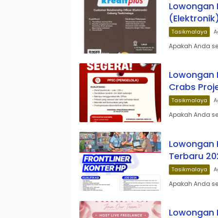
Lowongan K
(Elektronik
Tasikmalaya
A
Apakah Anda sed
Lowongan K
Crabs Proj
Tasikmalaya
A
Apakah Anda se
Lowongan K
Terbaru 20
Tasikmalaya
A
Apakah Anda ses
Lowongan K