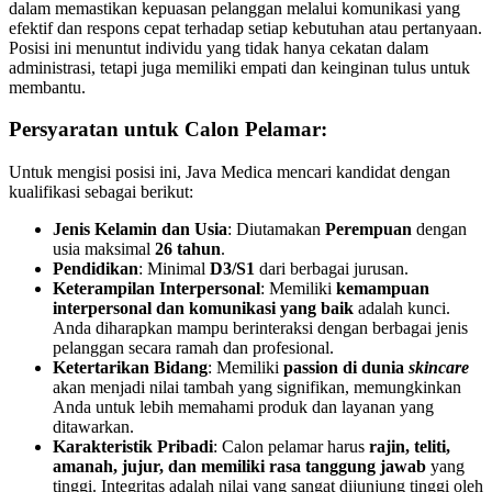
dalam memastikan kepuasan pelanggan melalui komunikasi yang
efektif dan respons cepat terhadap setiap kebutuhan atau pertanyaan.
Posisi ini menuntut individu yang tidak hanya cekatan dalam
administrasi, tetapi juga memiliki empati dan keinginan tulus untuk
membantu.
Persyaratan untuk Calon Pelamar:
Untuk mengisi posisi ini, Java Medica mencari kandidat dengan
kualifikasi sebagai berikut:
Jenis Kelamin dan Usia
: Diutamakan
Perempuan
dengan
usia maksimal
26 tahun
.
Pendidikan
: Minimal
D3/S1
dari berbagai jurusan.
Keterampilan Interpersonal
: Memiliki
kemampuan
interpersonal dan komunikasi yang baik
adalah kunci.
Anda diharapkan mampu berinteraksi dengan berbagai jenis
pelanggan secara ramah dan profesional.
Ketertarikan Bidang
: Memiliki
passion di dunia
skincare
akan menjadi nilai tambah yang signifikan, memungkinkan
Anda untuk lebih memahami produk dan layanan yang
ditawarkan.
Karakteristik Pribadi
: Calon pelamar harus
rajin, teliti,
amanah, jujur, dan memiliki rasa tanggung jawab
yang
tinggi. Integritas adalah nilai yang sangat dijunjung tinggi oleh