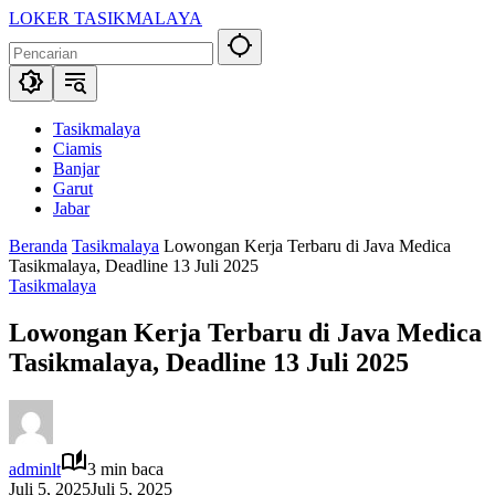
Langsung
LOKER TASIKMALAYA
ke
Info
konten
Lowongan
Kerja
Tasikmalaya
dan
Tasikmalaya
Sekitarna
Ciamis
Banjar
Garut
Jabar
Beranda
Tasikmalaya
Lowongan Kerja Terbaru di Java Medica
Tasikmalaya, Deadline 13 Juli 2025
Tasikmalaya
Lowongan Kerja Terbaru di Java Medica
Tasikmalaya, Deadline 13 Juli 2025
adminlt
3 min baca
Juli 5, 2025
Juli 5, 2025