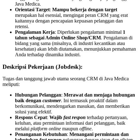
Java Medica.
Orientasi Target
:
Mampu bekerja dengan target
merupakan hal esensial, mengingat peran CRM yang erat
kaitannya dengan pencapaian kepuasan pelanggan dan
retensi.
Pengalaman Kerja
: Diperlukan pengalaman minimal
1
tahun sebagai Admin Online Shop/CRM
. Pengalaman di
bidang yang sama (misalnya, di industri kecantikan atau
kesehatan) akan lebih diutamakan, menunjukkan pemahaman
Anda terhadap dinamika industri.
Deskripsi Pekerjaan (Jobdesk):
Tugas dan tanggung jawab utama seorang CRM di Java Medica
meliputi:
Hubungan Pelanggan
:
Merawat dan menjaga hubungan
baik dengan
customer
. Ini termasuk proaktif dalam
berkomunikasi, mendengarkan masukan, dan memberikan
solusi yang efektif.
Respons Cepat
:
Wajib
fast respon
terhadap pertanyaan,
keluhan, atau permintaan informasi dari pelanggan, baik
melalui
platform online
maupun
offline
.
Penanganan Kebutuhan
:
Menangani permintaan dan
kebutuhan
fast respon
pelanggan dengan sigap dan efisien,