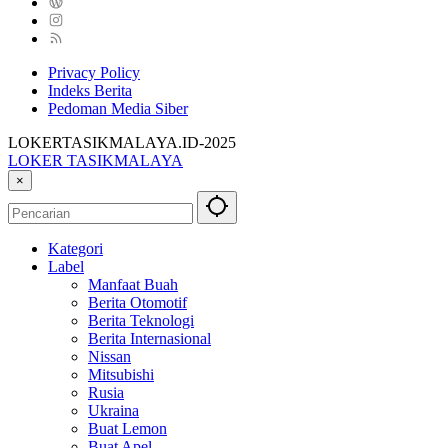
Privacy Policy
Indeks Berita
Pedoman Media Siber
LOKERTASIKMALAYA.ID-2025
LOKER TASIKMALAYA
Info
×
Lowongan
Kerja
Tasikmalaya
Kategori
dan
Label
Sekitarna
Manfaat Buah
Berita Otomotif
Berita Teknologi
Berita Internasional
Nissan
Mitsubishi
Rusia
Ukraina
Buat Lemon
Buat Apel