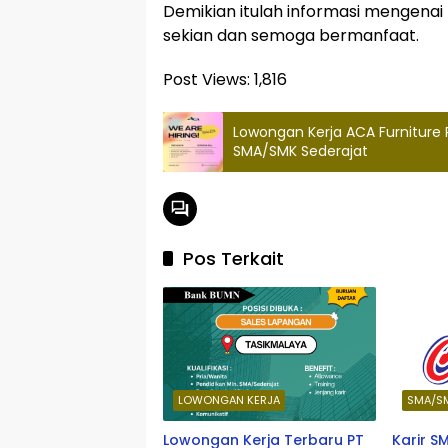
Demikian itulah informasi mengenai 
sekian dan semoga bermanfaat.
Post Views:
1,816
Lowongan Kerja ACA Furniture
SMA/SMK Sederajat
Pos Terkait
LOWONGAN KERJA
SMA/S
Lowongan Kerja Terbaru PT
Karir 