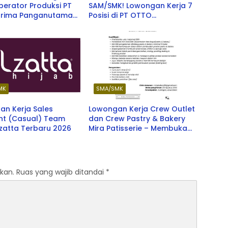
perator Produksi PT
SAM/SMK! Lowongan Kerja 7
rima Panganutama
Posisi di PT OTTO
y Group) Jawa Barat
Pharmaceutical Industries
u 2026
Berbagai Kota Terbaru
Agustus 2026
MK
SMA/SMK
an Kerja Sales
Lowongan Kerja Crew Outlet
ant (Casual) Team
dan Crew Pastry & Bakery
lzatta Terbaru 2026
Mira Patisserie – Membuka
Peluang Karir Terbaru 2026
kan.
Ruas yang wajib ditandai
*