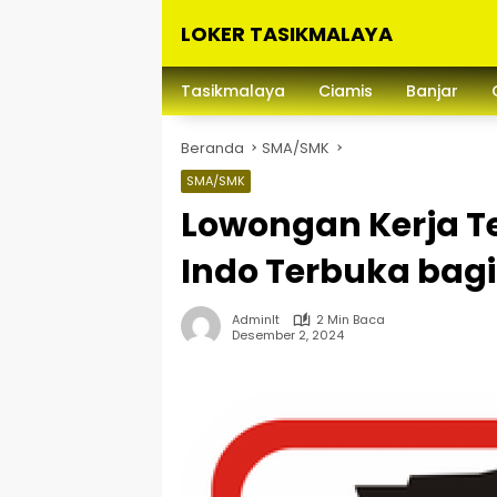
Langsung
LOKER TASIKMALAYA
ke
konten
Info
Lowongan
Tasikmalaya
Ciamis
Banjar
Kerja
Tasikmalaya
Beranda
SMA/SMK
dan
Sekitarna
SMA/SMK
Lowongan Kerja Te
Indo Terbuka bag
Adminlt
2 Min Baca
Desember 2, 2024