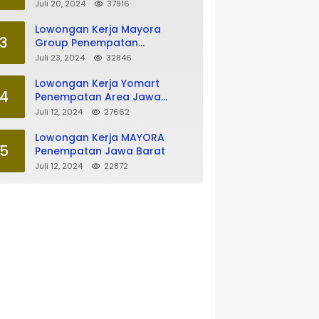
Tasikmalaya
Juli 20, 2024
37916
Lowongan Kerja Mayora
3
Group Penempatan
Tasikmalaya
Juli 23, 2024
32846
Lowongan Kerja Yomart
4
Penempatan Area Jawa
Barat
Juli 12, 2024
27662
Lowongan Kerja MAYORA
5
Penempatan Jawa Barat
Juli 12, 2024
22872