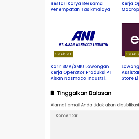
Bestari Karya Bersama
Kerja O
Penempatan Tasikmalaya
Macrop
(Cimor
Terbar
SMA/SMK
SMA/S
Karir SMA/SMK! Lowongan
Lowong
Kerja Operator Produksi PT
Assist
Aisan Nasmoco Industri
Store E
Terbaru 2026
Tinggalkan Balasan
Alamat email Anda tidak akan dipublikasi