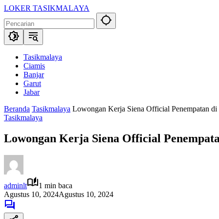
Langsung
LOKER TASIKMALAYA
ke
Info
konten
Lowongan
Kerja
Tasikmalaya
dan
Tasikmalaya
Sekitarna
Ciamis
Banjar
Garut
Jabar
Beranda
Tasikmalaya
Lowongan Kerja Siena Official Penempatan di
Tasikmalaya
Lowongan Kerja Siena Official Penempata
adminlt
1 min baca
Agustus 10, 2024
Agustus 10, 2024