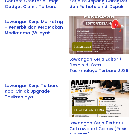
Content Creator di Imqh
Kerja ke Jepang Caregiver
Gadget Ciamis Terbaru
dan Perhotelan di Depok
Tasikmalaya
2026
oleh Soken School & LPK
SOU Depok School
Lowongan Kerja Marketing
– Penerbit dan Percetakan
Mediatama (Wilayah
Priangan Timur) Terbaru
2026
Tasikmalaya
Lowongan Kerja Editor /
Desain di Kota
Tasikmalaya Terbaru 2026
LOWONGAN KERJA
Lowongan Kerja Terbaru
Kopi Cinlok Upgrade
Tasikmalaya
LOWONGAN KERJA
Lowongan Kerja Terbaru
Cakrawalart Ciamis (Posisi