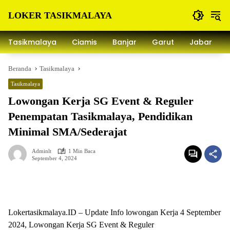
Langsung
LOKER TASIKMALAYA
ke
konten
Info
Lowongan
Tasikmalaya
Ciamis
Banjar
Garut
Jabar
Kerja
Tasikmalaya
Beranda
Tasikmalaya
dan
Sekitarna
Tasikmalaya
Lowongan Kerja SG Event & Reguler
Penempatan Tasikmalaya, Pendidikan
Minimal SMA/Sederajat
Adminlt
1 Min Baca
September 4, 2024
Lokertasikmalaya.ID – Update Info lowongan Kerja 4 September
2024, Lowongan Kerja SG Event & Reguler