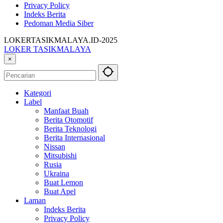
Privacy Policy
Indeks Berita
Pedoman Media Siber
LOKERTASIKMALAYA.ID-2025
LOKER TASIKMALAYA
Info
×
Lowongan
Kerja
Tasikmalaya
Kategori
dan
Label
Sekitarna
Manfaat Buah
Berita Otomotif
Berita Teknologi
Berita Internasional
Nissan
Mitsubishi
Rusia
Ukraina
Buat Lemon
Buat Apel
Laman
Indeks Berita
Privacy Policy