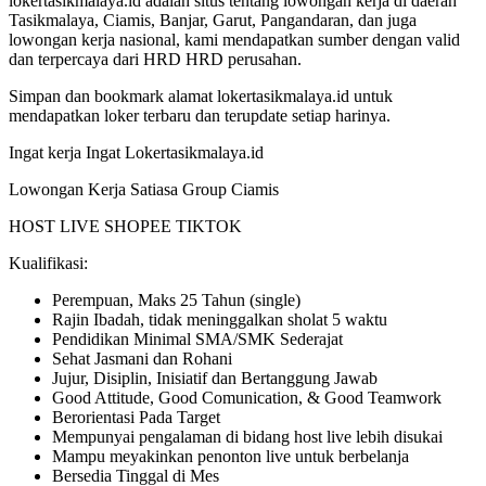
lokertasikmalaya.id adalah situs tentang lowongan kerja di daerah
Tasikmalaya, Ciamis, Banjar, Garut, Pangandaran, dan juga
lowongan kerja nasional, kami mendapatkan sumber dengan valid
dan terpercaya dari HRD HRD perusahan.
Simpan dan bookmark alamat lokertasikmalaya.id untuk
mendapatkan loker terbaru dan terupdate setiap harinya.
Ingat kerja Ingat Lokertasikmalaya.id
Lowongan Kerja Satiasa Group Ciamis
HOST LIVE SHOPEE TIKTOK
Kualifikasi:
Perempuan, Maks 25 Tahun (single)
Rajin Ibadah, tidak meninggalkan sholat 5 waktu
Pendidikan Minimal SMA/SMK Sederajat
Sehat Jasmani dan Rohani
Jujur, Disiplin, Inisiatif dan Bertanggung Jawab
Good Attitude, Good Comunication, & Good Teamwork
Berorientasi Pada Target
Mempunyai pengalaman di bidang host live lebih disukai
Mampu meyakinkan penonton live untuk berbelanja
Bersedia Tinggal di Mes