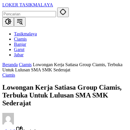
Langsung
LOKER TASIKMALAYA
ke
Info
konten
Lowongan
Kerja
Tasikmalaya
dan
Tasikmalaya
Sekitarna
Ciamis
Banjar
Garut
Jabar
Beranda
Ciamis
Lowongan Kerja Satiasa Group Ciamis, Terbuka
Untuk Lulusan SMA SMK Sederajat
Ciamis
Lowongan Kerja Satiasa Group Ciamis,
Terbuka Untuk Lulusan SMA SMK
Sederajat