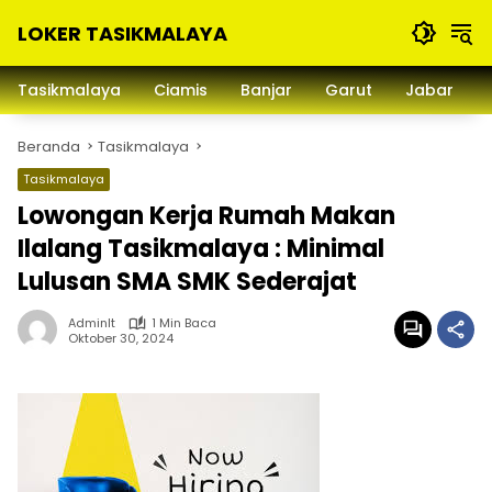
Langsung
LOKER TASIKMALAYA
ke
konten
Info
Lowongan
Tasikmalaya
Ciamis
Banjar
Garut
Jabar
Kerja
Tasikmalaya
Beranda
Tasikmalaya
dan
Sekitarna
Tasikmalaya
Lowongan Kerja Rumah Makan
Ilalang Tasikmalaya : Minimal
Lulusan SMA SMK Sederajat
Adminlt
1 Min Baca
Oktober 30, 2024