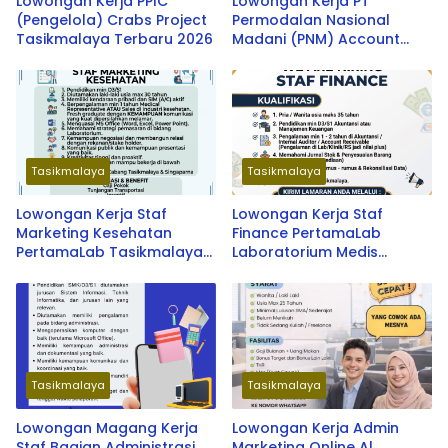
Lowongan Kerja PPIC
Lowongan Kerja PT
(Pengelola) Crabs Project
Permodalan Nasional
Tasikmalaya Terbaru 2026
Madani (PNM) Account
Officer Mikro ULaMM
Wanareja Terbaru 2026
Tasikmalaya
Tasikmalaya
Lowongan Kerja Staf
Lowongan Kerja Staf
Marketing Kesehatan
Finance PertamaLab
PertamaLab Tasikmalaya
Laboratorium Medis
& Singaparna Terbaru
Tasikmalaya Terbaru 2026
2026
Tasikmalaya
Tasikmalaya
Lowongan Magang Kerja
Lowongan Kerja Admin
Staf Bagian Administrasi
Marketing Online Al