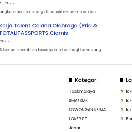
 1, 2026
ngkan karir cemerlang di industri e-commerce dan…
erja Talent Celana Olahraga (Pria &
 TOTALITASSPORTS Ciamis
, 2026
S kembali membuka kesempatan karir bagi kamu yang…
Kategori
La
Tasikmalaya
lo
SMA/SMK
lo
LOWONGAN KERJA
lo
LOKER PT
Be
Jabar