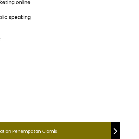
eting online
blic speaking
:
ration Penempatan Ciamis