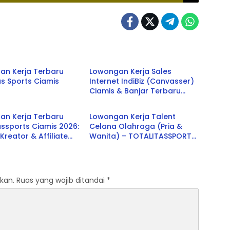
s
Banjar
an Kerja Terbaru
Lowongan Kerja Sales
as Sports Ciamis
Internet IndiBiz (Canvasser)
Ciamis & Banjar Terbaru
s
Ciamis
2026
an Kerja Terbaru
Lowongan Kerja Talent
assports Ciamis 2026:
Celana Olahraga (Pria &
Kreator & Affiliate
Wanita) – TOTALITASSPORTS
er
Ciamis
kan.
Ruas yang wajib ditandai
*