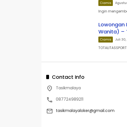
Ciamis
Agustus
Ingin mengemba
Lowongan K
Wanita) –
Ciamis
Juli 30
TOTALITASSPORT
Contact Info
Tasikmalaya
087724989211
tasikmalayaloker@gmail.com