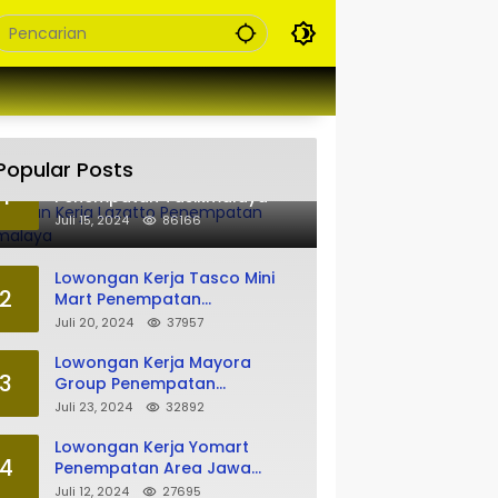
Popular Posts
Lowongan Kerja Lazatto
1
Penempatan Tasikmalaya
Juli 15, 2024
86166
Lowongan Kerja Tasco Mini
2
Mart Penempatan
Tasikmalaya
Juli 20, 2024
37957
Lowongan Kerja Mayora
3
Group Penempatan
Tasikmalaya
Juli 23, 2024
32892
Lowongan Kerja Yomart
4
Penempatan Area Jawa
Barat
Juli 12, 2024
27695