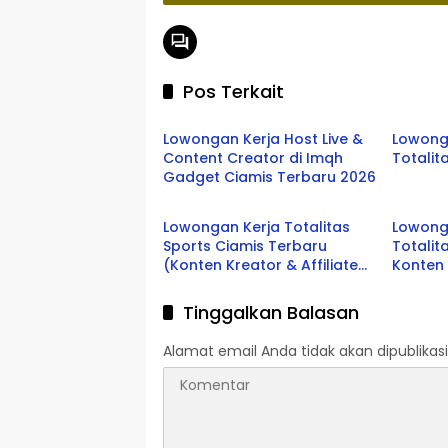
Pos Terkait
Ciamis
Ciami
Lowongan Kerja Host Live &
Lowong
Content Creator di Imqh
Totalit
Gadget Ciamis Terbaru 2026
Ciamis
Ciami
Lowongan Kerja Totalitas
Lowong
Sports Ciamis Terbaru
Totalit
(Konten Kreator & Affiliate
Konten 
Manager) 2026
Manag
Tinggalkan Balasan
Alamat email Anda tidak akan dipublikasi