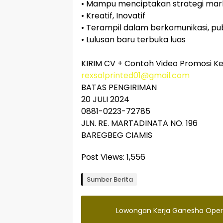
• Mampu menciptakan strategi mark
• Kreatif, Inovatif
• Terampil dalam berkomunikasi, pu
• Lulusan baru terbuka luas
KIRIM CV + Contoh Video Promosi Ke
rexsalprinted01@gmail.com
BATAS PENGIRIMAN
20 JULI 2024
0881-0223-72785
JLN. RE. MARTADINATA NO. 196
BAREGBEG CIAMIS
Post Views:
1,556
Sumber Berita
Lowongan Kerja Ganesha Ope