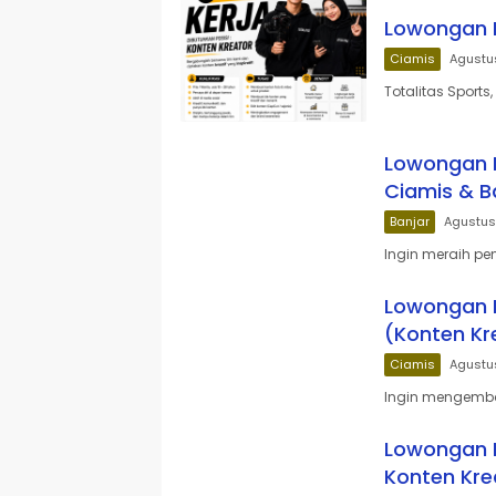
Lowongan K
Ciamis
Agustu
Totalitas Sport
Lowongan K
Ciamis & B
Banjar
Agustus
Ingin meraih pe
Lowongan K
(Konten Kr
Ciamis
Agustu
Ingin mengemban
Lowongan K
Konten Kre