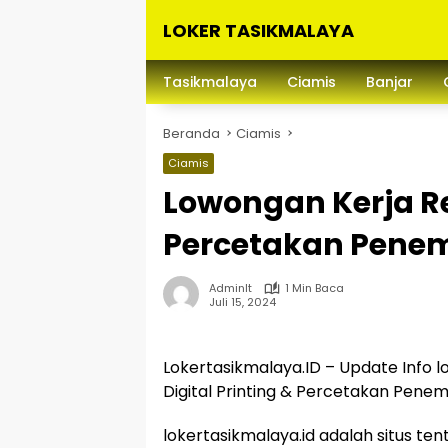
Langsung
LOKER TASIKMALAYA
ke
konten
Info
Lowongan
Tasikmalaya
Ciamis
Banjar
Kerja
Tasikmalaya
Beranda
Ciamis
dan
Sekitarna
Ciamis
Lowongan Kerja Rex
Percetakan Pene
Adminlt
1 Min Baca
Juli 15, 2024
Lokertasikmalaya.ID – Update Info l
Digital Printing & Percetakan Pene
lokertasikmalaya.id adalah situs te