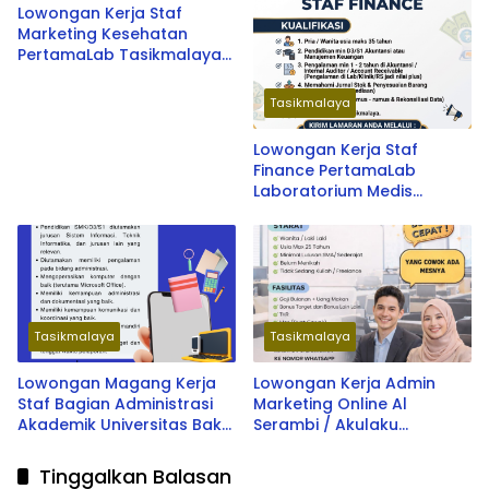
Lowongan Kerja Staf
Marketing Kesehatan
PertamaLab Tasikmalaya
& Singaparna Terbaru
2026
Tasikmalaya
Lowongan Kerja Staf
Finance PertamaLab
Laboratorium Medis
Tasikmalaya Terbaru 2026
Tasikmalaya
Tasikmalaya
Lowongan Magang Kerja
Lowongan Kerja Admin
Staf Bagian Administrasi
Marketing Online Al
Akademik Universitas Bakti
Serambi / Akulaku
Tunas Husada Terbaru
Tasikmalaya Terbaru 2026
2026
Tinggalkan Balasan