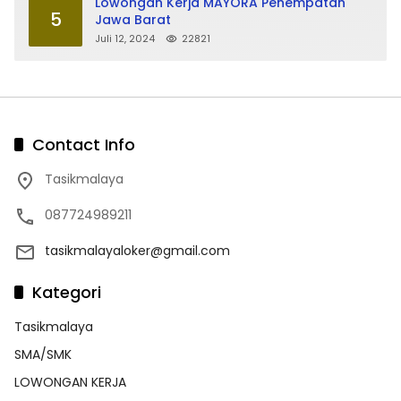
Lowongan Kerja MAYORA Penempatan
5
Jawa Barat
Juli 12, 2024
22821
Contact Info
Tasikmalaya
087724989211
tasikmalayaloker@gmail.com
Kategori
Tasikmalaya
SMA/SMK
LOWONGAN KERJA