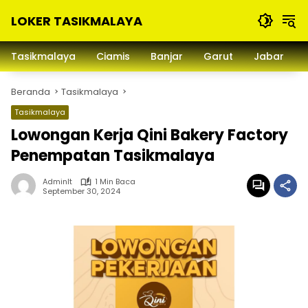
Langsung
LOKER TASIKMALAYA
ke
konten
Info
Lowongan
Tasikmalaya
Ciamis
Banjar
Garut
Jabar
Kerja
Tasikmalaya
Beranda
Tasikmalaya
dan
Sekitarna
Tasikmalaya
Lowongan Kerja Qini Bakery Factory
Penempatan Tasikmalaya
Adminlt
1 Min Baca
September 30, 2024