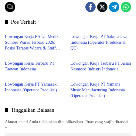
Pos Terkait
Jabar
Bekasi
Lowongan Kerja RS UniMedika
Lowongan Kerja PT Sakura Java
Sumber Waras Terbaru 2026:
Indonesia (Operator Produksi &
Posisi Terapis Wicara & Staff
QC)
Bekasi
Bekasi
Account Payable
Lowongan Kerja Terbaru PT
Lowongan Kerja Terbaru PT Aisan
Taewon Indonesia
Nasmoco Industri Indonesia
Jabar
Jabar
Lowongan Kerja PT Yamazaki
Lowongan Kerja PT Yamaha
Indonesia (Operator Produksi)
Music Manufacturing Indonesia
(Operator Produksi)
Tinggalkan Balasan
Alamat email Anda tidak akan dipublikasikan.
Ruas yang wajib ditandai
*