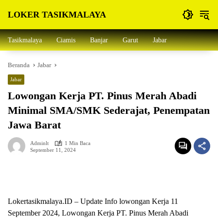
Langsung
LOKER TASIKMALAYA
ke
konten
Info
Lowongan
Tasikmalaya
Ciamis
Banjar
Garut
Jabar
Kerja
Tasikmalaya
Beranda
Jabar
dan
Sekitarna
Jabar
Lowongan Kerja PT. Pinus Merah Abadi
Minimal SMA/SMK Sederajat, Penempatan
Jawa Barat
Adminlt
1 Min Baca
September 11, 2024
Lokertasikmalaya.ID – Update Info lowongan Kerja 11
September 2024, Lowongan Kerja PT. Pinus Merah Abadi