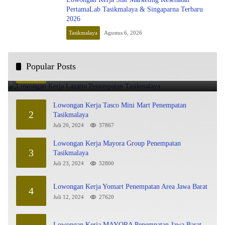
PertamaLab Tasikmalaya & Singaparna Terbaru
2026
Tasikmalaya
Agustus 6, 2026
Lowongan Kerja Lazatto Penempatan Tasikmalaya
Popular Posts
1
Juli 15, 2024
85908
Lowongan Kerja Tasco Mini Mart Penempatan
2
Tasikmalaya
Juli 20, 2024
37867
Lowongan Kerja Mayora Group Penempatan
3
Tasikmalaya
Juli 23, 2024
32800
Lowongan Kerja Yomart Penempatan Area Jawa Barat
4
Juli 12, 2024
27620
Lowongan Kerja MAYORA Penempatan Jawa Barat