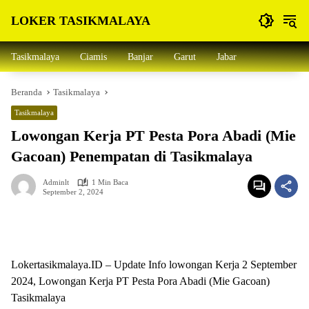
Langsung
LOKER TASIKMALAYA
ke
konten
Info
Lowongan
Tasikmalaya
Ciamis
Banjar
Garut
Jabar
Kerja
Tasikmalaya
Beranda
Tasikmalaya
dan
Sekitarna
Tasikmalaya
Lowongan Kerja PT Pesta Pora Abadi (Mie
Gacoan) Penempatan di Tasikmalaya
Adminlt
1 Min Baca
September 2, 2024
Lokertasikmalaya.ID – Update Info lowongan Kerja 2 September
2024, Lowongan Kerja PT Pesta Pora Abadi (Mie Gacoan)
Tasikmalaya