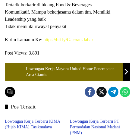
Tertarik berkarir di bidang Food & Beverages
Komunikatif, Mampu bekerjasama dalam tim, Memiliki
Leadership yang baik
Tidak memiliki riwayat penyakit
Kirim Lamaran Ke:
https://bit.ly/Gacoan-Jabar
Post Views:
3,891
Lowongan Kerja Mayora United Home Penempatan
Area Ciamis
Pos Terkait
LOWONGAN KERJA
SMA/SMK
Lowongan Kerja Terbaru KIMA
Lowongan Kerja Terbaru PT
(Hijab KIMA) Tasikmalaya
Permodalan Nasional Madani
(PNM)
LOWONGAN KERJA
Tasikmalaya