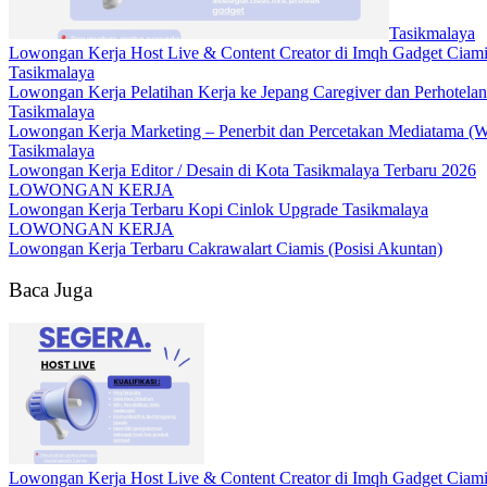
Tasikmalaya
Lowongan Kerja Host Live & Content Creator di Imqh Gadget Ciami
Tasikmalaya
Lowongan Kerja Pelatihan Kerja ke Jepang Caregiver dan Perhote
Tasikmalaya
Lowongan Kerja Marketing – Penerbit dan Percetakan Mediatama (W
Tasikmalaya
Lowongan Kerja Editor / Desain di Kota Tasikmalaya Terbaru 2026
LOWONGAN KERJA
Lowongan Kerja Terbaru Kopi Cinlok Upgrade Tasikmalaya
LOWONGAN KERJA
Lowongan Kerja Terbaru Cakrawalart Ciamis (Posisi Akuntan)
Baca Juga
Lowongan Kerja Host Live & Content Creator di Imqh Gadget Ciami