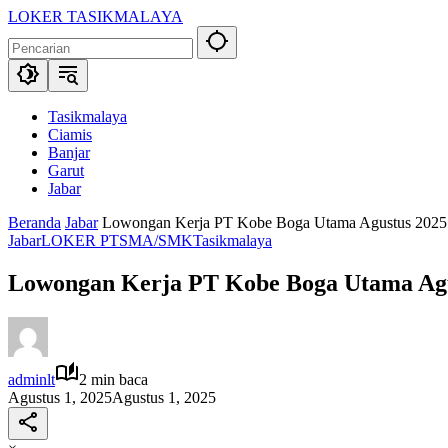
Langsung
LOKER TASIKMALAYA
ke
Info
konten
Lowongan
Kerja
Tasikmalaya
dan
Tasikmalaya
Sekitarna
Ciamis
Banjar
Garut
Jabar
Beranda
Jabar
Lowongan Kerja PT Kobe Boga Utama Agustus 2025 
Jabar
LOKER PT
SMA/SMK
Tasikmalaya
Lowongan Kerja PT Kobe Boga Utama Agu
adminlt
2 min baca
Agustus 1, 2025
Agustus 1, 2025