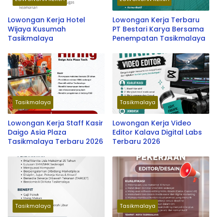
Lowongan Kerja Hotel
Lowongan Kerja Terbaru
Wijaya Kusumah
PT Bestari Karya Bersama
Tasikmalaya
Penempatan Tasikmalaya
Tasikmalaya
Tasikmalaya
Lowongan Kerja Staff Kasir
Lowongan Kerja Video
Daigo Asia Plaza
Editor Kalava Digital Labs
Tasikmalaya Terbaru 2026
Terbaru 2026
Tasikmalaya
Tasikmalaya