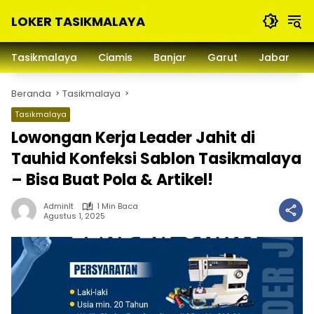
Langsung
LOKER TASIKMALAYA
ke
konten
Info
Lowongan
Tasikmalaya
Ciamis
Banjar
Garut
Jabar
Kerja
Tasikmalaya
Beranda
Tasikmalaya
dan
Sekitarna
Tasikmalaya
Lowongan Kerja Leader Jahit di
Tauhid Konfeksi Sablon Tasikmalaya
– Bisa Buat Pola & Artikel!
Adminlt
1 Min Baca
Agustus 1, 2025