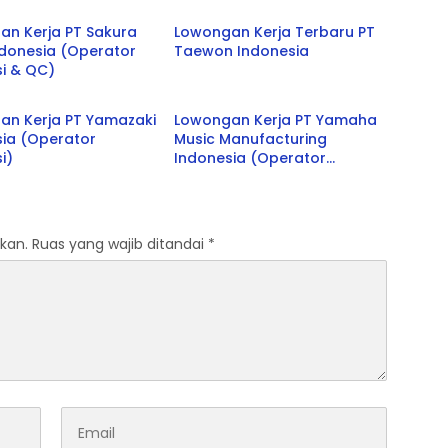
an Kerja PT Sakura
Lowongan Kerja Terbaru PT
ndonesia (Operator
Taewon Indonesia
i & QC)
Jabar
an Kerja PT Yamazaki
Lowongan Kerja PT Yamaha
sia (Operator
Music Manufacturing
i)
Indonesia (Operator
Produksi)
kan.
Ruas yang wajib ditandai
*