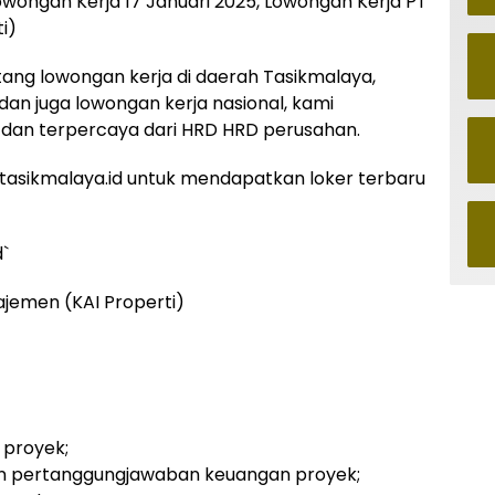
owongan Kerja 17 Januari 2025, Lowongan Kerja PT
i)
ntang lowongan kerja di daerah Tasikmalaya,
 dan juga lowongan kerja nasional, kami
dan terpercaya dari HRD HRD perusahan.
asikmalaya.id untuk mendapatkan loker terbaru
d`
jemen (KAI Properti)
proyek;
dan pertanggungjawaban keuangan proyek;