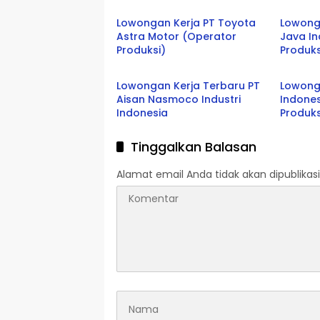
Lowongan Kerja PT Toyota
Lowong
Astra Motor (Operator
Java I
Produksi)
Produks
Bekasi
Jabar
Lowongan Kerja Terbaru PT
Lowong
Aisan Nasmoco Industri
Indone
Indonesia
Produks
Tinggalkan Balasan
Alamat email Anda tidak akan dipublikasi