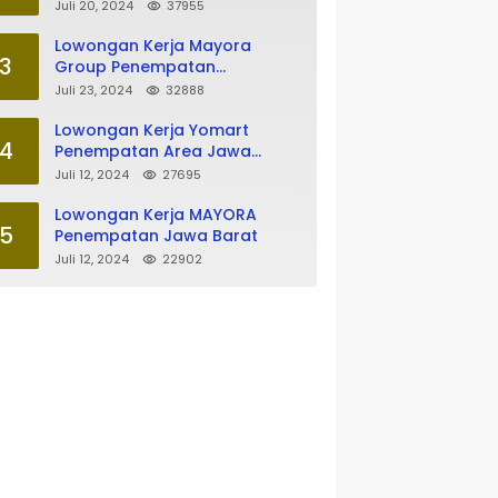
Tasikmalaya
Juli 20, 2024
37955
Lowongan Kerja Mayora
3
Group Penempatan
Tasikmalaya
Juli 23, 2024
32888
Lowongan Kerja Yomart
4
Penempatan Area Jawa
Barat
Juli 12, 2024
27695
Lowongan Kerja MAYORA
5
Penempatan Jawa Barat
Juli 12, 2024
22902