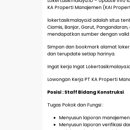
Lokertasikmalaya.ID – Update Info l
KA Properti Manajemen (KAI Propert
lokertasikmalaya.id adalah situs te
Ciamis, Banjar, Garut, Pangandaran,
mendapatkan sumber dengan valid 
Simpan dan bookmark alamat lokert
dan terupdate setiap harinya.
Ingat kerja Ingat Lokertasikmalaya.i
Lowongan Kerja PT KA Properti Mana
Posisi : Staff Bidang Konstruksi
Tugas Pokok dan Fungsi :
Menyusun laporan manajemen 
Menyusun laporan verifikasi 