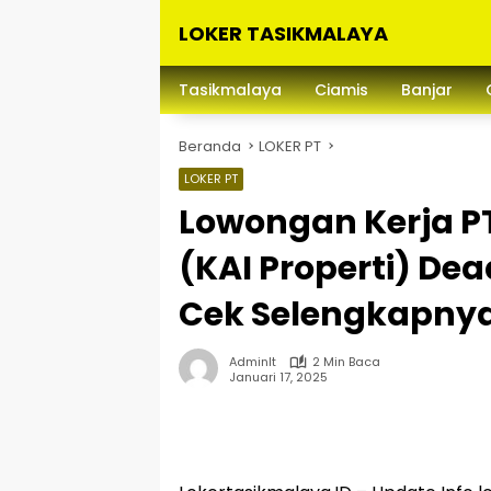
Langsung
LOKER TASIKMALAYA
ke
konten
Info
Lowongan
Tasikmalaya
Ciamis
Banjar
Kerja
Tasikmalaya
Beranda
LOKER PT
dan
Sekitarna
LOKER PT
Lowongan Kerja P
(KAI Properti) Dea
Cek Selengkapnya 
Adminlt
2 Min Baca
Januari 17, 2025