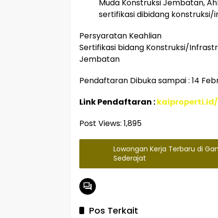
Muda Konstruksi Jembatan, Ahli
sertifikasi dibidang konstruksi
Persyaratan Keahlian
Sertifikasi bidang Konstruksi/Infrast
Jembatan
Pendaftaran Dibuka sampai : 14 Feb
Link Pendaftaran :
kaiproperti.id/
Post Views:
1,895
Lowongan Kerja Terbaru di Ga
Sederajat
Pos Terkait
jakarta
Bekasi