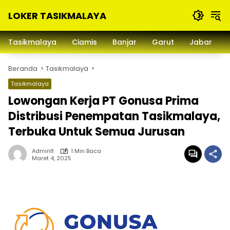
Langsung
LOKER TASIKMALAYA
ke
konten
Info
Lowongan
Tasikmalaya
Ciamis
Banjar
Garut
Jabar
Kerja
Tasikmalaya
Beranda
Tasikmalaya
dan
Sekitarna
Tasikmalaya
Lowongan Kerja PT Gonusa Prima
Distribusi Penempatan Tasikmalaya,
Terbuka Untuk Semua Jurusan
Adminlt
1 Min Baca
Maret 4, 2025