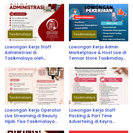
Tasikmalaya
Tasikmalaya
Lowongan Kerja Staff
Lowongan Kerja Admin
Administrasi di
Marketplace & Host Live di
Tasikmalaya oleh
Tennar Store Tasikmalaya
Perusahaan Nasional 2026
Terbaru 2026
Tasikmalaya
Tasikmalaya
Lowongan Kerja Operator
Lowongan Kerja Staff
Live Streaming di Beauty
Packing & Part Time
Hijab Tisa Tasikmalaya
Advertising di Keyra
Terbaru 2026
Packing Gift Shop
Tasikmalaya Terbaru 2026