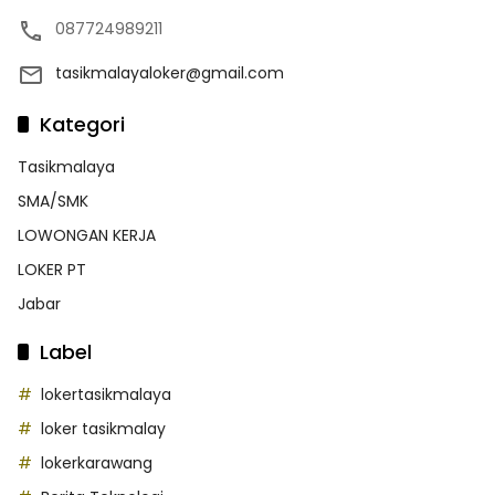
087724989211
tasikmalayaloker@gmail.com
Kategori
Tasikmalaya
SMA/SMK
LOWONGAN KERJA
LOKER PT
Jabar
Label
lokertasikmalaya
loker tasikmalay
lokerkarawang