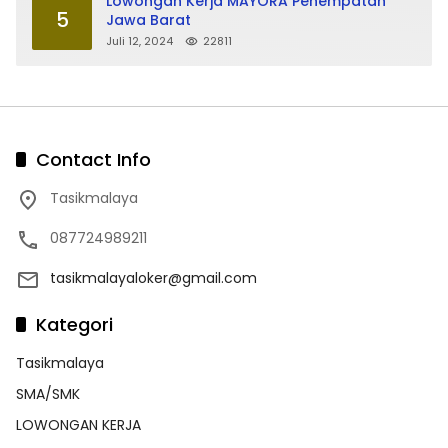
Lowongan Kerja MAYORA Penempatan
5
Jawa Barat
Juli 12, 2024
22811
Contact Info
Tasikmalaya
087724989211
tasikmalayaloker@gmail.com
Kategori
Tasikmalaya
SMA/SMK
LOWONGAN KERJA