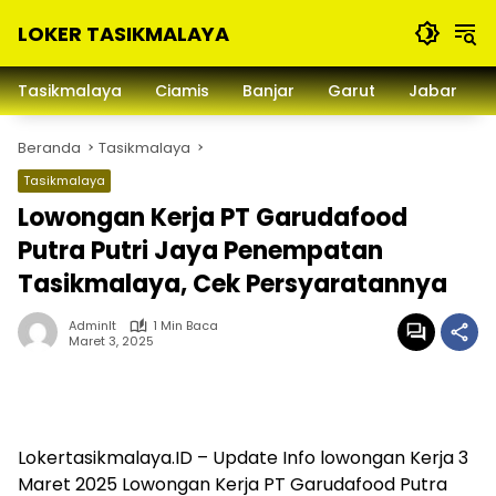
Langsung
LOKER TASIKMALAYA
ke
konten
Info
Lowongan
Tasikmalaya
Ciamis
Banjar
Garut
Jabar
Kerja
Tasikmalaya
Beranda
Tasikmalaya
dan
Sekitarna
Tasikmalaya
Lowongan Kerja PT Garudafood
Putra Putri Jaya Penempatan
Tasikmalaya, Cek Persyaratannya
Adminlt
1 Min Baca
Maret 3, 2025
Lokertasikmalaya.ID – Update Info lowongan Kerja 3
Maret 2025 Lowongan Kerja PT Garudafood Putra