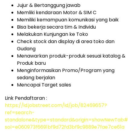
Jujur & Bertanggung jawab
Memliki kendaraan Motor & SIM C
Memiliki kemampuan komunikasi yang baik
Bisa bekerja secara tim & Individu
Melakukan Kunjungan ke Toko
Check stock dan display di area toko dan
Gudang
Menawarkan produk-produk sesuai katalog &
Produk baru
Menginformasikan Promo/Program yang
sedang berjalan
Mencapai Target sales
Link Pendaftaran :
https://id.jobstreet.com/id/job/82469657?
ref=search-
standalone&type=standard&origin=showNewTab#
sol=e060973f6691bf9d72fd3bf9c9889e7fae7ce61a