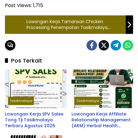
Post Views:
1,715
Lowongan Kerja Tamansari Chicken
Processing Penempatan Tasikmalaya,
Daftar Sekarang!
Pos Terkait
Tasikmalaya
Tasikmalaya
Lowongan Kerja SPV Sales
Lowongan Kerja Affiliate
Tong Tji Tasikmalaya
Relationship Management
Terbaru Agustus 2026
(ARM) Herbal Health
Tasikmalaya Terbaru 2026