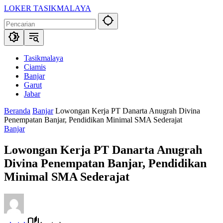
Langsung
LOKER TASIKMALAYA
ke
Info
konten
Lowongan
Kerja
Tasikmalaya
dan
Tasikmalaya
Sekitarna
Ciamis
Banjar
Garut
Jabar
Beranda
Banjar
Lowongan Kerja PT Danarta Anugrah Divina
Penempatan Banjar, Pendidikan Minimal SMA Sederajat
Banjar
Lowongan Kerja PT Danarta Anugrah
Divina Penempatan Banjar, Pendidikan
Minimal SMA Sederajat