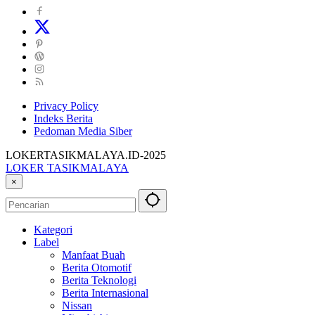
Privacy Policy
Indeks Berita
Pedoman Media Siber
LOKERTASIKMALAYA.ID-2025
LOKER TASIKMALAYA
Info
×
Lowongan
Kerja
Tasikmalaya
Kategori
dan
Label
Sekitarna
Manfaat Buah
Berita Otomotif
Berita Teknologi
Berita Internasional
Nissan