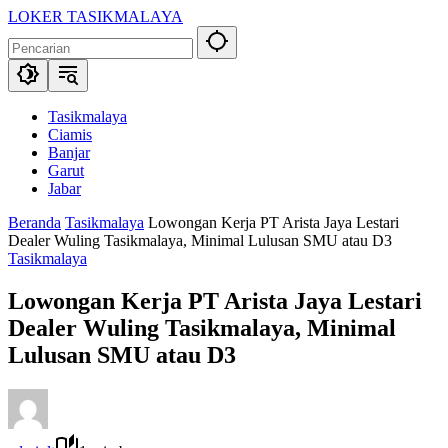
Langsung
LOKER TASIKMALAYA
ke
Info
konten
Lowongan
Kerja
Tasikmalaya
dan
Tasikmalaya
Sekitarna
Ciamis
Banjar
Garut
Jabar
Beranda
Tasikmalaya
Lowongan Kerja PT Arista Jaya Lestari
Dealer Wuling Tasikmalaya, Minimal Lulusan SMU atau D3
Tasikmalaya
Lowongan Kerja PT Arista Jaya Lestari
Dealer Wuling Tasikmalaya, Minimal
Lulusan SMU atau D3