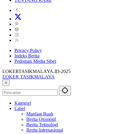
TENTANG KAMI
Privacy Policy
Indeks Berita
Pedoman Media Siber
LOKERTASIKMALAYA.ID-2025
LOKER TASIKMALAYA
Info
×
Lowongan
Kerja
Tasikmalaya
Kategori
dan
Label
Sekitarna
Manfaat Buah
Berita Otomotif
Berita Teknologi
Berita Internasional