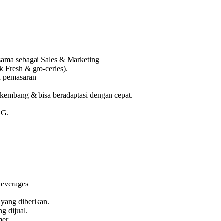
 sama sebagai Sales & Marketing
Fresh & gro-ceries).
n pemasaran.
rkembang & bisa beradaptasi dengan cepat.
CG.
Beverages
 yang diberikan.
g dijual.
er.