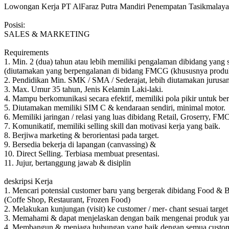
Lowongan Kerja PT AlFaraz Putra Mandiri Penempatan Tasikmalaya
Posisi:
SALES & MARKETING
Requirements
1. Min. 2 (dua) tahun atau lebih memiliki pengalaman dibidang yang
(diutamakan yang berpengalanan di bidang FMCG (khususnya produk 
2. Pendidikan Min. SMK / SMA / Sederajat, lebih diutamakan jurusa
3. Max. Umur 35 tahun, Jenis Kelamin Laki-laki.
4. Mampu berkomunikasi secara efektif, memiliki pola pikir untuk be
5. Diutamakan memiliki SIM C & kendaraan sendiri, minimal motor.
6. Memiliki jaringan / relasi yang luas dibidang Retail, Groserry, FM
7. Komunikatif, memiliki selling skill dan motivasi kerja yang baik.
8. Berjiwa marketing & berorientasi pada target.
9. Bersedia bekerja di lapangan (canvassing) &
10. Direct Selling. Terbiasa membuat presentasi.
11. Jujur, bertanggung jawab & disiplin
deskripsi Kerja
1. Mencari potensial customer baru yang bergerak dibidang Food & 
(Coffe Shop, Restaurant, Frozen Food)
2. Melakukan kunjungan (visit) ke customer / mer- chant sesuai target
3. Memahami & dapat menjelaskan dengan baik mengenai produk yan
4. Membangun & menjaga hubungan yang baik dengan semua custom