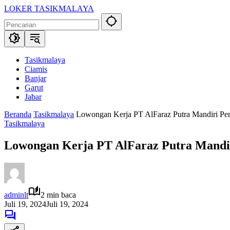
Langsung
LOKER TASIKMALAYA
ke
Info
konten
Lowongan
Kerja
Tasikmalaya
dan
Tasikmalaya
Sekitarna
Ciamis
Banjar
Garut
Jabar
Beranda
Tasikmalaya
Lowongan Kerja PT AlFaraz Putra Mandiri Pe
Tasikmalaya
Lowongan Kerja PT AlFaraz Putra Mandi
adminlt
2 min baca
Juli 19, 2024
Juli 19, 2024