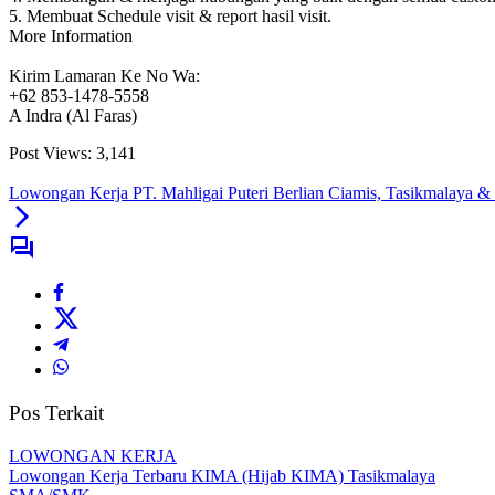
5. Membuat Schedule visit & report hasil visit.
More Information
Kirim Lamaran Ke No Wa:
+62 853-1478-5558
A Indra (Al Faras)
Post Views:
3,141
Lowongan Kerja PT. Mahligai Puteri Berlian Ciamis, Tasikmalaya & 
Pos Terkait
LOWONGAN KERJA
Lowongan Kerja Terbaru KIMA (Hijab KIMA) Tasikmalaya