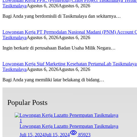
Lowongan Kerja PPIC (Pengelola) Crabs Project Tasikmalaya Terba
Tasikmalaya
Agustus 6, 2026
Agustus 6, 2026
Bagi Anda yang berdomisili di Tasikmalaya dan sekitarnya…
Lowongan Kerja PT Permodalan Nasional Madani (PNM) Account O
Tasikmalaya
Agustus 6, 2026
Agustus 6, 2026
Ingin berkarir di perusahaan Badan Usaha Milik Negara…
Lowongan Kerja Staf Marketing Kesehatan PertamaLab Tasikmalaya
Tasikmalaya
Agustus 6, 2026
Agustus 6, 2026
Bagi Anda yang memiliki latar belakang di bidang…
Popular Posts
1
Lowongan Kerja Lazatto Penempatan Tasikmalaya
Juli 15, 2024
Juli 15, 2024
85923