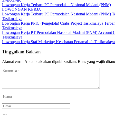
SMA/SMK
Lowongan Kerja Terbaru PT Permodalan Nasional Madani (PNM)
LOWONGAN KERJA
Lowongan Kerja Terbaru PT Permodalan Nasional Madani (PNM) T
Tasikmalaya
Lowongan Kerja PPIC (Pengelola) Crabs Project Tasikmalaya Terba
Tasikmalaya
Lowongan Kerja PT Permodalan Nasional Madani (PNM) Account O
Tasikmalaya
Lowongan Kerja Staf Marketing Kesehatan PertamaLab Tasikmalaya
Tinggalkan Balasan
Alamat email Anda tidak akan dipublikasikan.
Ruas yang wajib ditan