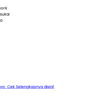
work
sukai
ja
 : Cek Selengkapnya disini!