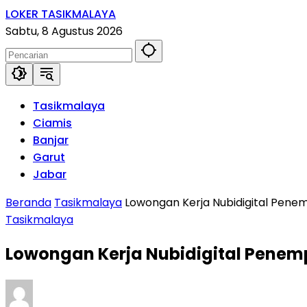
Langsung
LOKER TASIKMALAYA
ke
Info
Sabtu, 8 Agustus 2026
konten
Lowongan
Kerja
Tasikmalaya
dan
Tasikmalaya
Sekitarna
Ciamis
Banjar
Garut
Jabar
Beranda
Tasikmalaya
Lowongan Kerja Nubidigital Pene
Tasikmalaya
Lowongan Kerja Nubidigital Penem