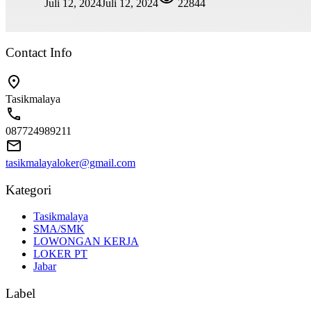
Juli 12, 2024
Juli 12, 2024
22844
Contact Info
Tasikmalaya
087724989211
tasikmalayaloker@gmail.com
Kategori
Tasikmalaya
SMA/SMK
LOWONGAN KERJA
LOKER PT
Jabar
Label