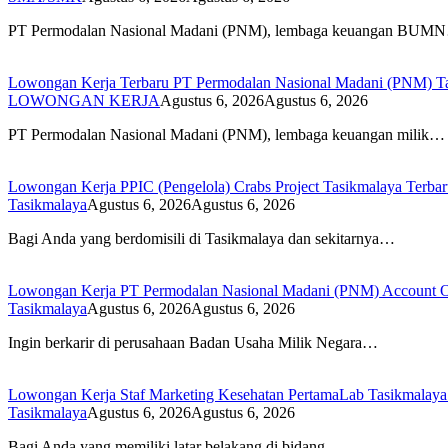
PT Permodalan Nasional Madani (PNM), lembaga keuangan BUM
Lowongan Kerja Terbaru PT Permodalan Nasional Madani (PNM) T
LOWONGAN KERJA
Agustus 6, 2026
Agustus 6, 2026
PT Permodalan Nasional Madani (PNM), lembaga keuangan milik…
Lowongan Kerja PPIC (Pengelola) Crabs Project Tasikmalaya Terba
Tasikmalaya
Agustus 6, 2026
Agustus 6, 2026
Bagi Anda yang berdomisili di Tasikmalaya dan sekitarnya…
Lowongan Kerja PT Permodalan Nasional Madani (PNM) Account O
Tasikmalaya
Agustus 6, 2026
Agustus 6, 2026
Ingin berkarir di perusahaan Badan Usaha Milik Negara…
Lowongan Kerja Staf Marketing Kesehatan PertamaLab Tasikmalaya
Tasikmalaya
Agustus 6, 2026
Agustus 6, 2026
Bagi Anda yang memiliki latar belakang di bidang…