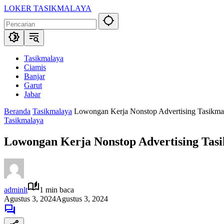
Langsung
LOKER TASIKMALAYA
ke
Info
konten
Lowongan
Kerja
Tasikmalaya
dan
Tasikmalaya
Sekitarna
Ciamis
Banjar
Garut
Jabar
Beranda
Tasikmalaya
Lowongan Kerja Nonstop Advertising Tasikma
Tasikmalaya
Lowongan Kerja Nonstop Advertising Tas
adminlt
1 min baca
Agustus 3, 2024
Agustus 3, 2024