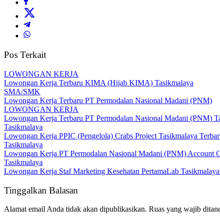
Pos Terkait
LOWONGAN KERJA
Lowongan Kerja Terbaru KIMA (Hijab KIMA) Tasikmalaya
SMA/SMK
Lowongan Kerja Terbaru PT Permodalan Nasional Madani (PNM)
LOWONGAN KERJA
Lowongan Kerja Terbaru PT Permodalan Nasional Madani (PNM) T
Tasikmalaya
Lowongan Kerja PPIC (Pengelola) Crabs Project Tasikmalaya Terba
Tasikmalaya
Lowongan Kerja PT Permodalan Nasional Madani (PNM) Account O
Tasikmalaya
Lowongan Kerja Staf Marketing Kesehatan PertamaLab Tasikmalaya
Tinggalkan Balasan
Alamat email Anda tidak akan dipublikasikan.
Ruas yang wajib ditan