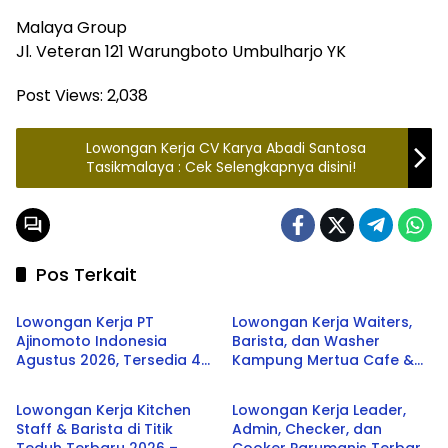
Malaya Group
Jl. Veteran 121 Warungboto Umbulharjo YK
Post Views:
2,038
Lowongan Kerja CV Karya Abadi Santosa
Tasikmalaya : Cek Selengkapnya disini!
Pos Terkait
SMA/SMK
SMA/SMK
Lowongan Kerja PT
Lowongan Kerja Waiters,
Ajinomoto Indonesia
Barista, dan Washer
Agustus 2026, Tersedia 4
Kampung Mertua Cafe &
SMA/SMK
SMA/SMK
Posisi untuk Lulusan SMK
Resto Terbaru 2026
hingga S1
Lowongan Kerja Kitchen
Lowongan Kerja Leader,
Staff & Barista di Titik
Admin, Checker, dan