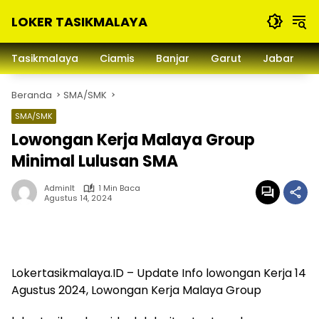
Langsung
LOKER TASIKMALAYA
ke
konten
Info
Lowongan
Tasikmalaya
Ciamis
Banjar
Garut
Jabar
Kerja
Tasikmalaya
Beranda
SMA/SMK
dan
Sekitarna
SMA/SMK
Lowongan Kerja Malaya Group
Minimal Lulusan SMA
Adminlt
1 Min Baca
Agustus 14, 2024
Lokertasikmalaya.ID – Update Info lowongan Kerja 14
Agustus 2024, Lowongan Kerja Malaya Group