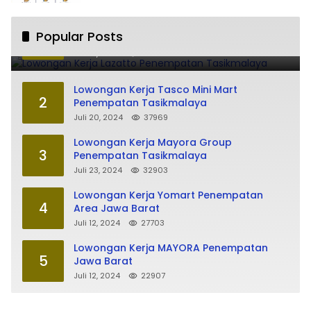
Lowongan Kerja Lazatto Penempatan
Popular Posts
1
Tasikmalaya
Juli 15, 2024
86187
Lowongan Kerja Tasco Mini Mart
2
Penempatan Tasikmalaya
Juli 20, 2024
37969
Lowongan Kerja Mayora Group
3
Penempatan Tasikmalaya
Juli 23, 2024
32903
Lowongan Kerja Yomart Penempatan
4
Area Jawa Barat
Juli 12, 2024
27703
Lowongan Kerja MAYORA Penempatan
5
Jawa Barat
Juli 12, 2024
22907