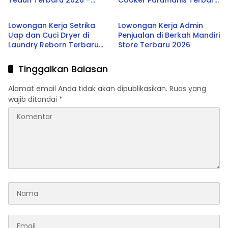
Teduh Terbaru 2026 –
Cooker Parumanis Terbaru
SMA/SMK
SMA/SMK
Peluang Karier di Industri
2026
Kuliner dan Coffee Shop
Lowongan Kerja Setrika
Lowongan Kerja Admin
Uap dan Cuci Dryer di
Penjualan di Berkah Mandiri
Laundry Reborn Terbaru
Store Terbaru 2026
2026
Tinggalkan Balasan
Alamat email Anda tidak akan dipublikasikan.
Ruas yang
wajib ditandai
*