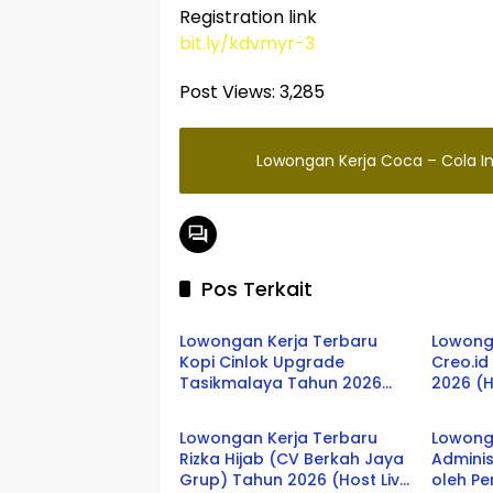
Registration link
bit.ly/kdvmyr-3
Post Views:
3,285
Lowongan Kerja Coca – Cola 
Pos Terkait
LOWONGAN KERJA
LOWON
Lowongan Kerja Terbaru
Lowong
Kopi Cinlok Upgrade
Creo.i
Tasikmalaya Tahun 2026
2026 (H
LOWONGAN KERJA
Tasikm
(Staff Kitchen)
Lowongan Kerja Terbaru
Lowonga
Rizka Hijab (CV Berkah Jaya
Adminis
Grup) Tahun 2026 (Host Live
oleh P