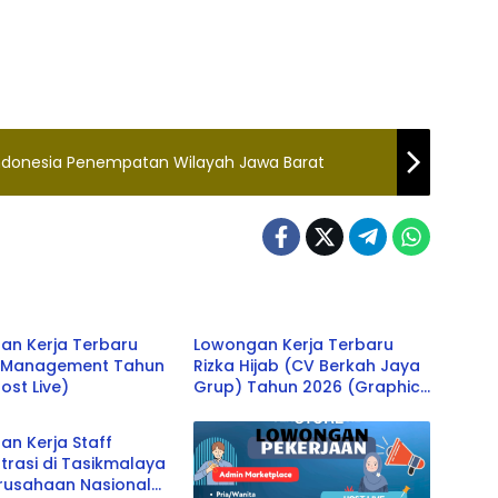
Indonesia Penempatan Wilayah Jawa Barat
GAN KERJA
LOWONGAN KERJA
an Kerja Terbaru
Lowongan Kerja Terbaru
d Management Tahun
Rizka Hijab (CV Berkah Jaya
ost Live)
Grup) Tahun 2026 (Graphic
alaya
Designer)
n Kerja Staff
trasi di Tasikmalaya
erusahaan Nasional