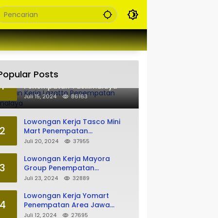
Popular Posts
Lowongan Kerja Lazatto
1
Penempatan Tasikmalaya
Juli 15, 2024
86163
Lowongan Kerja Tasco Mini
2
Mart Penempatan
Tasikmalaya
Juli 20, 2024
37955
Lowongan Kerja Mayora
3
Group Penempatan
Tasikmalaya
Juli 23, 2024
32889
Lowongan Kerja Yomart
4
Penempatan Area Jawa
Barat
Juli 12, 2024
27695