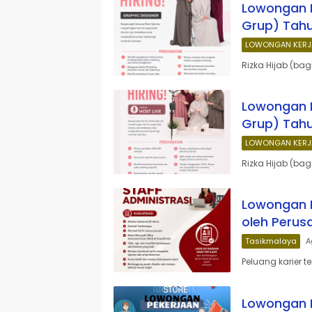
Lowongan K
Grup) Tahu
LOWONGAN KERJ
Rizka Hijab (bag
Lowongan K
Grup) Tahu
LOWONGAN KERJ
Rizka Hijab (bag
Lowongan K
oleh Perus
Tasikmalaya
A
Peluang karier t
Lowongan K