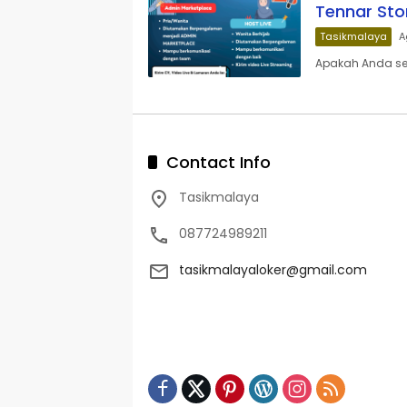
Tennar Sto
Tasikmalaya
A
Apakah Anda sed
Contact Info
Tasikmalaya
087724989211
tasikmalayaloker@gmail.com