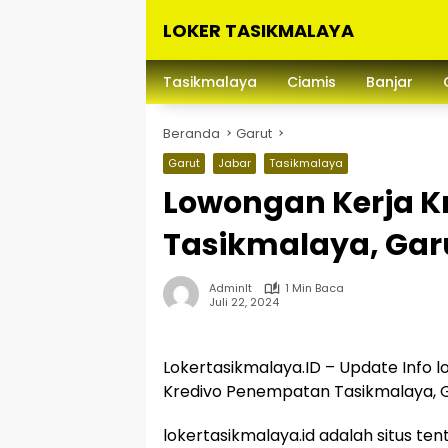
Langsung
LOKER TASIKMALAYA
ke
konten
Info
Lowongan
Tasikmalaya
Ciamis
Banjar
Kerja
Tasikmalaya
Beranda
Garut
dan
Sekitarna
Garut
Jabar
Tasikmalaya
Lowongan Kerja 
Tasikmalaya, Gar
Adminlt
1 Min Baca
Juli 22, 2024
Lokertasikmalaya.ID – Update Info l
Kredivo Penempatan Tasikmalaya, G
lokertasikmalaya.id adalah situs te