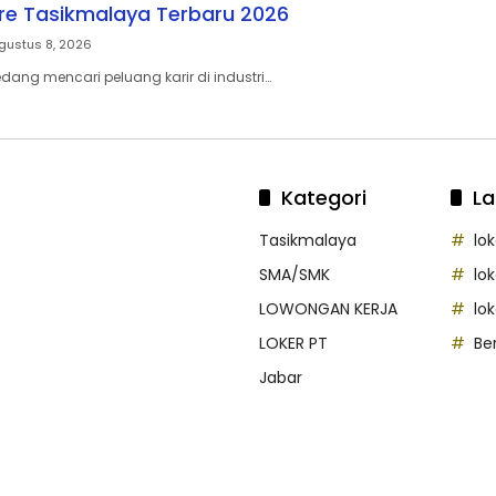
re Tasikmalaya Terbaru 2026
gustus 8, 2026
ang mencari peluang karir di industri…
Kategori
La
Tasikmalaya
lo
SMA/SMK
lo
LOWONGAN KERJA
lo
LOKER PT
Be
Jabar