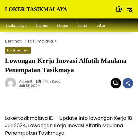
Langsung
LOKER TASIKMALAYA
ke
konten
Info
Lowongan
Tasikmalaya
Ciamis
Banjar
Garut
Jabar
Kerja
Tasikmalaya
Beranda
Tasikmalaya
dan
Sekitarna
Tasikmalaya
Lowongan Kerja Inovasi Alfatih Maulana
Penempatan Tasikmaya
Adminlt
1 Min Baca
Juli 18, 2024
Lokertasikmalaya.ID – Update Info lowongan Kerja 18
Juli 2024, Lowongan Kerja Inovasi Alfatih Maulana
Penempatan Tasikmaya