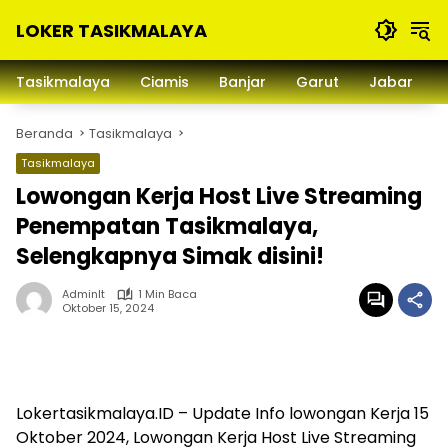
Langsung
LOKER TASIKMALAYA
ke
konten
Info
Lowongan
Tasikmalaya
Ciamis
Banjar
Garut
Jabar
Kerja
Tasikmalaya
Beranda
Tasikmalaya
dan
Sekitarna
Tasikmalaya
Lowongan Kerja Host Live Streaming
Penempatan Tasikmalaya,
Selengkapnya Simak disini!
Adminlt
1 Min Baca
Oktober 15, 2024
Lokertasikmalaya.ID – Update Info lowongan Kerja 15
Oktober 2024, Lowongan Kerja Host Live Streaming