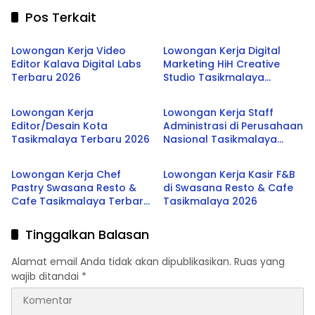
Pos Terkait
Tasikmalaya
Tasikmalaya
Lowongan Kerja Video
Lowongan Kerja Digital
Editor Kalava Digital Labs
Marketing HiH Creative
Terbaru 2026
Studio Tasikmalaya
Tasikmalaya
Tasikmalaya
Terbaru 2026
Lowongan Kerja
Lowongan Kerja Staff
Editor/Desain Kota
Administrasi di Perusahaan
Tasikmalaya Terbaru 2026
Nasional Tasikmalaya
Tasikmalaya
Tasikmalaya
2026
Lowongan Kerja Chef
Lowongan Kerja Kasir F&B
Pastry Swasana Resto &
di Swasana Resto & Cafe
Cafe Tasikmalaya Terbaru
Tasikmalaya 2026
2026
Tinggalkan Balasan
Alamat email Anda tidak akan dipublikasikan.
Ruas yang
wajib ditandai
*