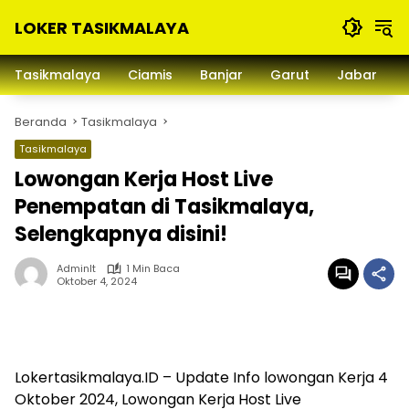
Langsung
LOKER TASIKMALAYA
ke
konten
Info
Lowongan
Tasikmalaya
Ciamis
Banjar
Garut
Jabar
Kerja
Tasikmalaya
Beranda
Tasikmalaya
dan
Sekitarna
Tasikmalaya
Lowongan Kerja Host Live
Penempatan di Tasikmalaya,
Selengkapnya disini!
Adminlt
1 Min Baca
Oktober 4, 2024
Lokertasikmalaya.ID – Update Info lowongan Kerja 4
Oktober 2024, Lowongan Kerja Host Live