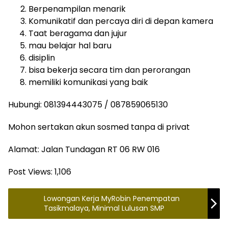
⁠Berpenampilan menarik
⁠Komunikatif dan percaya diri di depan kamera
⁠Taat beragama dan jujur
⁠mau belajar hal baru
⁠disiplin
⁠bisa bekerja secara tim dan perorangan
⁠memiliki komunikasi yang baik
Hubungi: 081394443075 / 087859065130
Mohon sertakan akun sosmed tanpa di privat
Alamat: Jalan Tundagan RT 06 RW 016
Post Views:
1,106
Lowongan Kerja MyRobin Penempatan
Tasikmalaya, Minimal Lulusan SMP