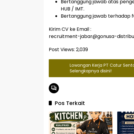
Bertanggung jawab atas pengel
HUB / IMT.
Bertanggung jawab terhadap f
Kirim CV ke Email :
recruitment-jabar@gonusa-distribu
Post Views:
2,039
Lowongan Kerja PT Catur Sent
Selengkapnya disini!
Pos Terkait