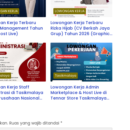
GAN KERJA
LOWONGAN KERJA
an Kerja Terbaru
Lowongan Kerja Terbaru
d Management Tahun
Rizka Hijab (CV Berkah Jaya
ost Live)
Grup) Tahun 2026 (Graphic
Designer)
alaya
Tasikmalaya
n Kerja Staff
Lowongan Kerja Admin
trasi di Tasikmalaya
Marketplace & Host Live di
erusahaan Nasional
Tennar Store Tasikmalaya
Terbaru 2026
kan.
Ruas yang wajib ditandai
*