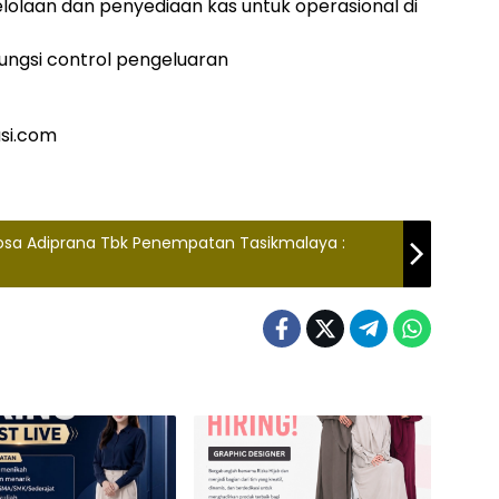
olaan dan penyediaan kas untuk operasional di
ungsi control pengeluaran
si.com
osa Adiprana Tbk Penempatan Tasikmalaya :