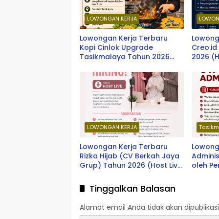
LOWONGAN KERJA
LOWON
Lowongan Kerja Terbaru
Lowong
Kopi Cinlok Upgrade
Creo.i
Tasikmalaya Tahun 2026
2026 (H
(Staff Kitchen)
LOWONGAN KERJA
Tasikm
Lowongan Kerja Terbaru
Lowonga
Rizka Hijab (CV Berkah Jaya
Adminis
Grup) Tahun 2026 (Host Live
oleh P
Streaming)
2026
Tinggalkan Balasan
Alamat email Anda tidak akan dipublikasi