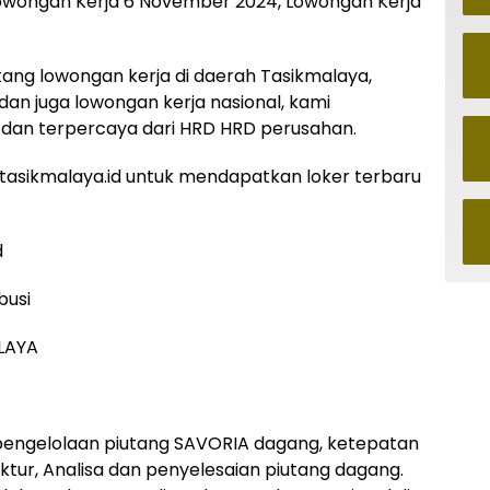
lowongan Kerja 6 November 2024, Lowongan Kerja
ntang lowongan kerja di daerah Tasikmalaya,
 dan juga lowongan kerja nasional, kami
dan terpercaya dari HRD HRD perusahan.
asikmalaya.id untuk mendapatkan loker terbaru
d
busi
LAYA
engelolaan piutang SAVORIA dagang, ketepatan
ktur, Analisa dan penyelesaian piutang dagang.