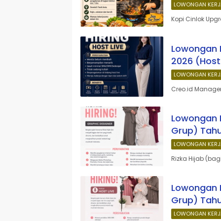
LOWONGAN KERJ
Kopi Cinlok Upg
Lowongan 
2026 (Host
LOWONGAN KERJ
Creo.id Manage
Lowongan K
Grup) Tahu
LOWONGAN KERJ
Rizka Hijab (bag
Lowongan K
Grup) Tahu
LOWONGAN KERJ