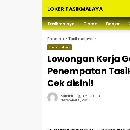
Langsung
LOKER TASIKMALAYA
ke
konten
Info
Lowongan
Tasikmalaya
Ciamis
Banjar
Kerja
Tasikmalaya
Beranda
Tasikmalaya
dan
Sekitarna
Tasikmalaya
Lowongan Kerja Go
Penempatan Tasi
Cek disini!
Adminlt
1 Min Baca
November 6, 2024