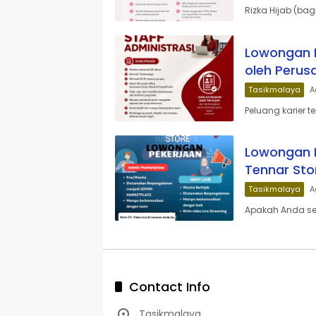
Rizka Hijab (bag
Lowongan K
oleh Perus
Tasikmalaya
A
Peluang karier t
Lowongan K
Tennar Sto
Tasikmalaya
A
Apakah Anda sed
Contact Info
Tasikmalaya