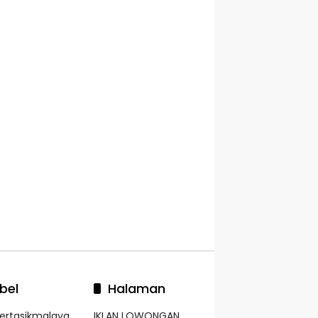
bel
Halaman
kertasikmalaya
IKLAN LOWONGAN