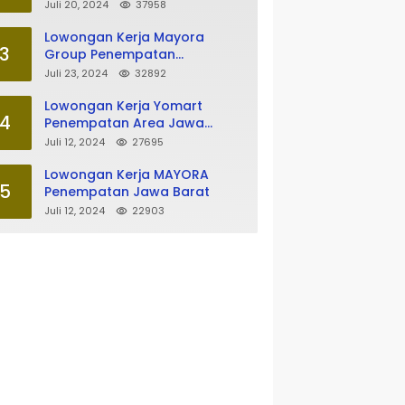
Tasikmalaya
Juli 20, 2024
37958
Lowongan Kerja Mayora
3
Group Penempatan
Tasikmalaya
Juli 23, 2024
32892
Lowongan Kerja Yomart
4
Penempatan Area Jawa
Barat
Juli 12, 2024
27695
Lowongan Kerja MAYORA
5
Penempatan Jawa Barat
Juli 12, 2024
22903