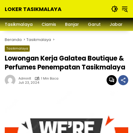
Langsung
LOKER TASIKMALAYA
ke
konten
Info
Lowongan
Tasikmalaya
Ciamis
Banjar
Garut
Jabar
Kerja
Tasikmalaya
Beranda
Tasikmalaya
dan
Sekitarna
Tasikmalaya
Lowongan Kerja Galatea Boutique &
Perfumes Penempatan Tasikmalaya
Adminlt
1 Min Baca
Juli 23, 2024