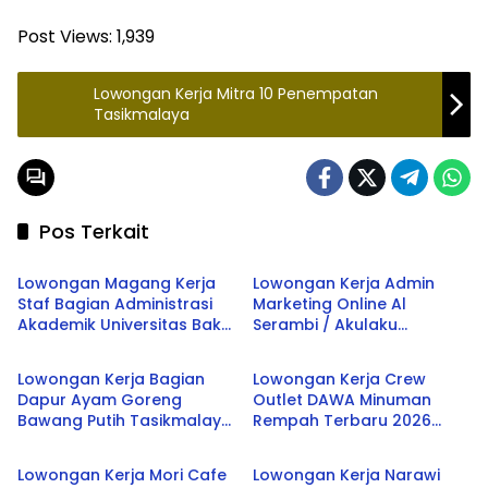
Post Views:
1,939
Lowongan Kerja Mitra 10 Penempatan
Tasikmalaya
Pos Terkait
Tasikmalaya
Tasikmalaya
Lowongan Magang Kerja
Lowongan Kerja Admin
Staf Bagian Administrasi
Marketing Online Al
Akademik Universitas Bakti
Serambi / Akulaku
Tasikmalaya
Tasikmalaya
Tunas Husada Terbaru
Tasikmalaya Terbaru 2026
2026
Lowongan Kerja Bagian
Lowongan Kerja Crew
Dapur Ayam Goreng
Outlet DAWA Minuman
Bawang Putih Tasikmalaya
Rempah Terbaru 2026
Tasikmalaya
Tasikmalaya
Terbaru 2026
Penempatan JABODETABEK
Lowongan Kerja Mori Cafe
Lowongan Kerja Narawi