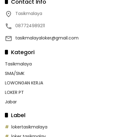
Contact Info
Tasikmalaya
087724989211
tasikmalayaloker@gmail.com
Kategori
Tasikmalaya
SMA/SMK
LOWONGAN KERJA
LOKER PT
Jabar
Label
lokertasikmalaya
loker tasikmalay